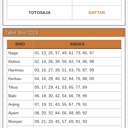
TOTOSAJA
DAFTAR
Tabel Shio 2024
SHIO
ANGKA
Naga
01, 13, 25, 37, 49, 61, 73, 85, 97
Kelinci
02, 14, 26, 38, 50, 62, 74, 86, 98
Harimau
03, 15, 27, 39, 51, 63, 75, 87, 99
Kerbau
04, 16, 28, 40, 52, 64, 76, 88, 00
Tikus
05, 17, 29, 41, 53, 65, 77, 89
Babi
06, 18, 30, 42, 54, 66, 78, 90
Anjing
07, 19, 31, 43, 55, 67, 79, 91
Ayam
08, 20, 32, 44, 56, 68, 80, 92
Monyet
09, 21, 33, 45, 57, 69, 81, 93