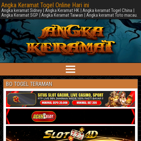
Angka Keramat Togel Online Hari ini
Angka keramat Sidney | Angka Keramat HK | Angka keramat Togel China |
Angka Keramat SGP | Angka Keramat Taiwan | Angka keramat Toto macau.
BO TOGEL TERAMAN