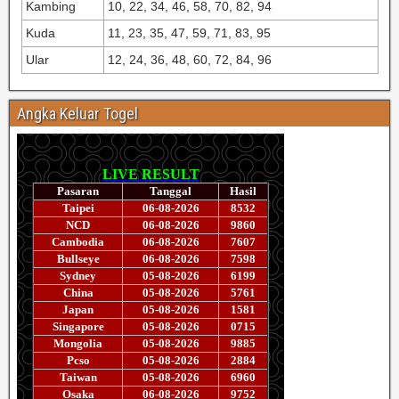
Kambing
10, 22, 34, 46, 58, 70, 82, 94
Kuda
11, 23, 35, 47, 59, 71, 83, 95
Ular
12, 24, 36, 48, 60, 72, 84, 96
Angka Keluar Togel