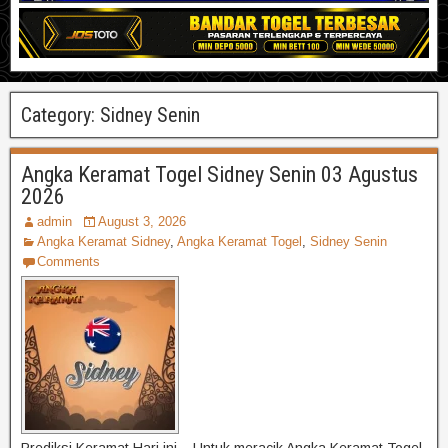
Category:
Sidney Senin
Angka Keramat Togel Sidney Senin 03 Agustus
2026
admin
August 3, 2026
Angka Keramat Sidney
,
Angka Keramat Togel
,
Sidney Senin
Comments