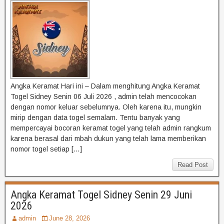
Angka Keramat Hari ini – Dalam menghitung Angka Keramat
Togel Sidney Senin 06 Juli 2026 , admin telah mencocokan
dengan nomor keluar sebelumnya. Oleh karena itu, mungkin
mirip dengan data togel semalam. Tentu banyak yang
mempercayai bocoran keramat togel yang telah admin rangkum
karena berasal dari mbah dukun yang telah lama memberikan
nomor togel setiap […]
Read Post
Angka Keramat Togel Sidney Senin 29 Juni
2026
admin
June 28, 2026