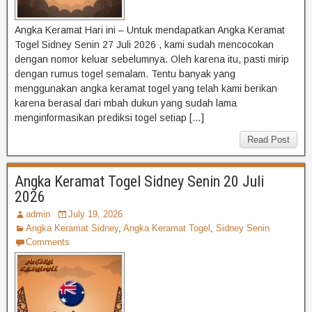
Angka Keramat Hari ini – Untuk mendapatkan Angka Keramat
Togel Sidney Senin 27 Juli 2026 , kami sudah mencocokan
dengan nomor keluar sebelumnya. Oleh karena itu, pasti mirip
dengan rumus togel semalam. Tentu banyak yang
menggunakan angka keramat togel yang telah kami berikan
karena berasal dari mbah dukun yang sudah lama
menginformasikan prediksi togel setiap […]
Read Post
Angka Keramat Togel Sidney Senin 20 Juli
2026
admin
July 19, 2026
Angka Keramat Sidney
,
Angka Keramat Togel
,
Sidney Senin
Comments