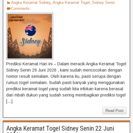
Angka Keramat Sidney
,
Angka Keramat Togel
,
Sidney Senin
Comments
Prediksi Keramat Hari ini – Dalam meracik Angka Keramat Togel
Sidney Senin 29 Juni 2026 , kami sudah mencocokan dengan
nomor result semalam. Oleh karena itu, pasti serupa dengan
rumus togel semalam. Sudah pasti banyak yang menggunakan
prediksi keramat togel yang sudah kita infokan karena berasal
dari mbah dukun yang sudah sering membagikan prediksi togel
[…]
Read Post
Angka Keramat Togel Sidney Senin 22 Juni