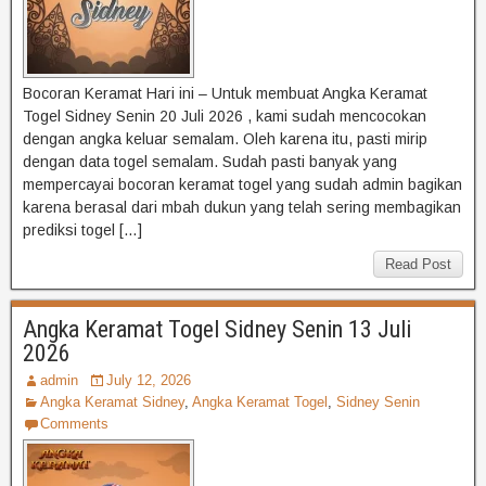
Bocoran Keramat Hari ini – Untuk membuat Angka Keramat
Togel Sidney Senin 20 Juli 2026 , kami sudah mencocokan
dengan angka keluar semalam. Oleh karena itu, pasti mirip
dengan data togel semalam. Sudah pasti banyak yang
mempercayai bocoran keramat togel yang sudah admin bagikan
karena berasal dari mbah dukun yang telah sering membagikan
prediksi togel […]
Read Post
Angka Keramat Togel Sidney Senin 13 Juli
2026
admin
July 12, 2026
Angka Keramat Sidney
,
Angka Keramat Togel
,
Sidney Senin
Comments