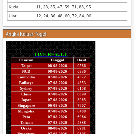
Kuda
11, 23, 35, 47, 59, 71, 83, 95
Ular
12, 24, 36, 48, 60, 72, 84, 96
Angka Keluar Togel