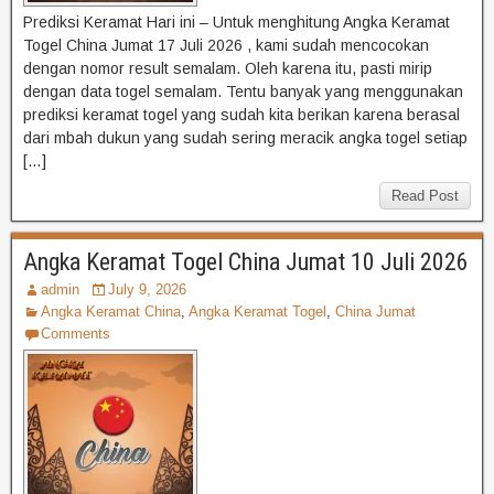
Prediksi Keramat Hari ini – Untuk menghitung Angka Keramat
Togel China Jumat 17 Juli 2026 , kami sudah mencocokan
dengan nomor result semalam. Oleh karena itu, pasti mirip
dengan data togel semalam. Tentu banyak yang menggunakan
prediksi keramat togel yang sudah kita berikan karena berasal
dari mbah dukun yang sudah sering meracik angka togel setiap
[…]
Read Post
Angka Keramat Togel China Jumat 10 Juli 2026
admin
July 9, 2026
Angka Keramat China
,
Angka Keramat Togel
,
China Jumat
Comments