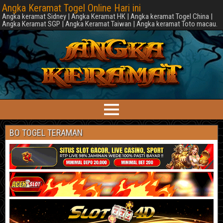
Angka Keramat Togel Online Hari ini
Angka keramat Sidney | Angka Keramat HK | Angka keramat Togel China |
Angka Keramat SGP | Angka Keramat Taiwan | Angka keramat Toto macau.
BO TOGEL TERAMAN