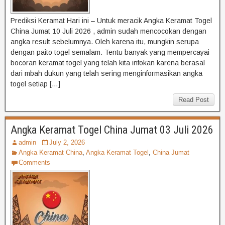
Prediksi Keramat Hari ini – Untuk meracik Angka Keramat Togel
China Jumat 10 Juli 2026 , admin sudah mencocokan dengan
angka result sebelumnya. Oleh karena itu, mungkin serupa
dengan paito togel semalam. Tentu banyak yang mempercayai
bocoran keramat togel yang telah kita infokan karena berasal
dari mbah dukun yang telah sering menginformasikan angka
togel setiap […]
Read Post
Angka Keramat Togel China Jumat 03 Juli 2026
admin
July 2, 2026
Angka Keramat China
,
Angka Keramat Togel
,
China Jumat
Comments