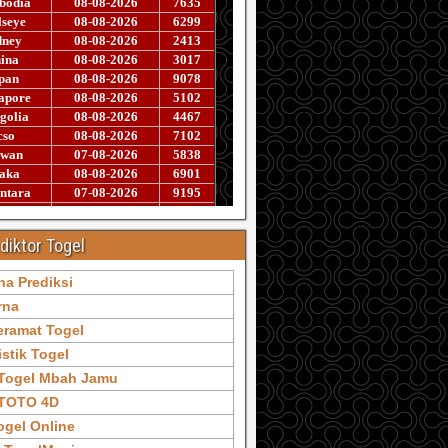
diktor Togel
a Prediksi
rna
ramat Togel
stik Togel
 Togel Mbah Jamu
 TOTO 4D
ogel Online