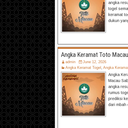
angka resu
togel sem
keramat to
dukun yang
Angka Keramat Toto Macau
admin
June 12, 2026
Angka Keramat Togel
,
Angka Kerama
Angka Kera
Macau Sab
angka resu
rumus tog
prediksi k
dari mbah 