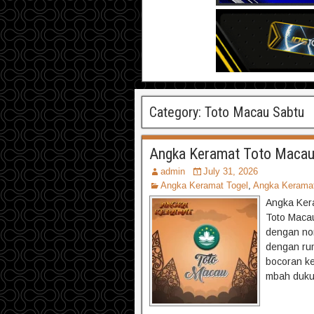
Category:
Toto Macau Sabtu
Angka Keramat Toto Macau
admin
July 31, 2026
Angka Keramat Togel
,
Angka Kerama
Angka Ker
Toto Maca
dengan nom
dengan ru
bocoran ke
mbah dukun