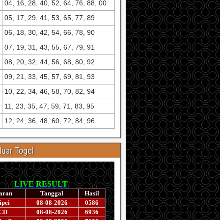
04, 16, 28, 40, 52, 64, 76, 88, 00
05, 17, 29, 41, 53, 65, 77, 89
06, 18, 30, 42, 54, 66, 78, 90
07, 19, 31, 43, 55, 67, 79, 91
08, 20, 32, 44, 56, 68, 80, 92
09, 21, 33, 45, 57, 69, 81, 93
10, 22, 34, 46, 58, 70, 82, 94
11, 23, 35, 47, 59, 71, 83, 95
12, 24, 36, 48, 60, 72, 84, 96
luar Togel