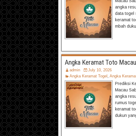
Macau Sabt
angka resu
data toge
keramat to
mbah dukun
Angka Keramat Toto Macau 
admin
July 10, 2026
Angka Keramat Togel
,
Angka Kerama
Prediksi K
Macau Sabt
angka resu
rumus tog
keramat to
dukun yang