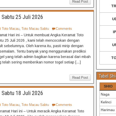
Read Post
TR
Sabtu 25 Juli 2026
U
t Toto Macau
,
Toto Macau Sabtu
Comments
I
mat Hari ini – Untuk membuat Angka Keramat Toto
u 25 Juli 2026 , kami telah mencocokan dengan
U
lt sebelumnya. Oleh karena itu, pasti mirip dengan
l semalam. Tentu banyak yang menggunakan prediksi
gel yang telah admin bagikan karena berasal dari mbah
T
 telah sering memberikan nomor togel setiap […]
Tabel Sh
Read Post
SHIO
Sabtu 18 Juli 2026
Naga
Kelinci
t Toto Macau
,
Toto Macau Sabtu
Comments
Harimau
eramat Hari ini – Untuk meracik Angka Keramat Toto