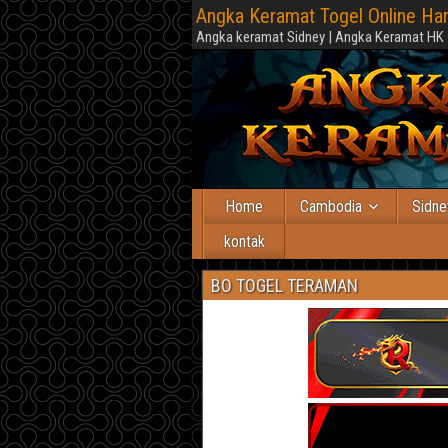
Angka Keramat Togel Online Hari
Angka keramat Sidney | Angka Keramat HK 
Home
Cambodia
Sidne
kontak
BO TOGEL TERAMAN