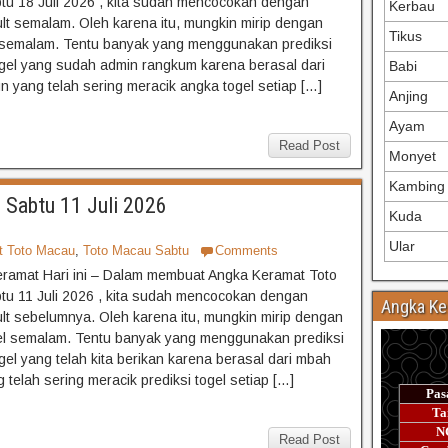
u 18 Juli 2026 , kita sudah mencocokan dengan
Kerbau
lt semalam. Oleh karena itu, mungkin mirip dengan
Tikus
l semalam. Tentu banyak yang menggunakan prediksi
gel yang sudah admin rangkum karena berasal dari
Babi
 yang telah sering meracik angka togel setiap […]
Anjing
Ayam
Read Post
Monyet
Kambing
Sabtu 11 Juli 2026
Kuda
Ular
t Toto Macau
,
Toto Macau Sabtu
Comments
eramat Hari ini – Dalam membuat Angka Keramat Toto
u 11 Juli 2026 , kita sudah mencocokan dengan
Angka Ke
lt sebelumnya. Oleh karena itu, mungkin mirip dengan
el semalam. Tentu banyak yang menggunakan prediksi
gel yang telah kita berikan karena berasal dari mbah
 telah sering meracik prediksi togel setiap […]
Read Post