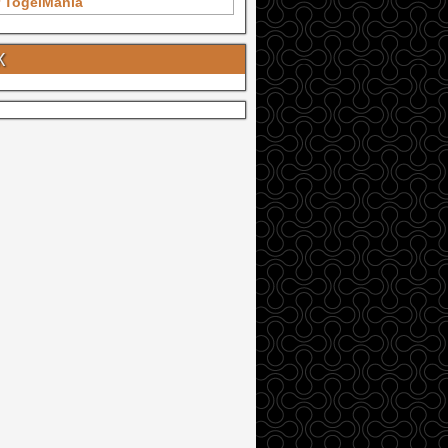
r TogelMania
K