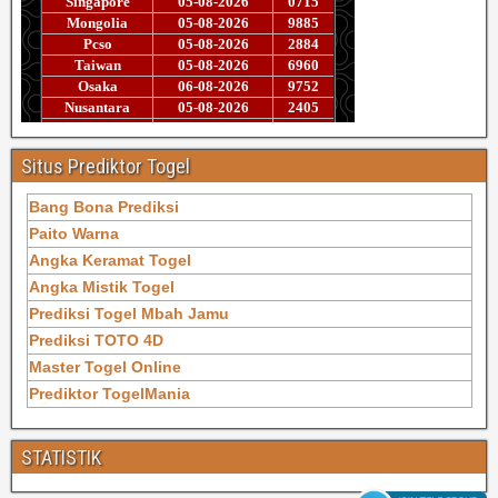
Situs Prediktor Togel
Bang Bona Prediksi
Paito Warna
Angka Keramat Togel
Angka Mistik Togel
Prediksi Togel Mbah Jamu
Prediksi TOTO 4D
Master Togel Online
Prediktor TogelMania
STATISTIK