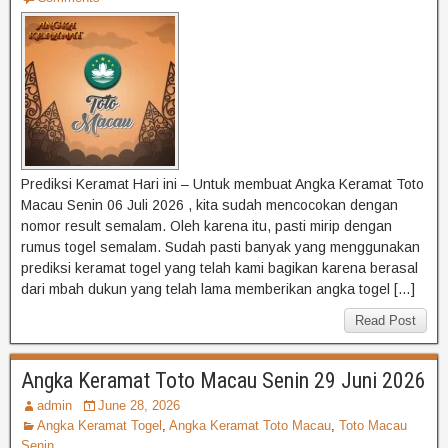
Prediksi Keramat Hari ini – Untuk membuat Angka Keramat Toto
Macau Senin 06 Juli 2026 , kita sudah mencocokan dengan
nomor result semalam. Oleh karena itu, pasti mirip dengan
rumus togel semalam. Sudah pasti banyak yang menggunakan
prediksi keramat togel yang telah kami bagikan karena berasal
dari mbah dukun yang telah lama memberikan angka togel […]
Read Post
Angka Keramat Toto Macau Senin 29 Juni 2026
admin
June 28, 2026
Angka Keramat Togel
,
Angka Keramat Toto Macau
,
Toto Macau
Senin