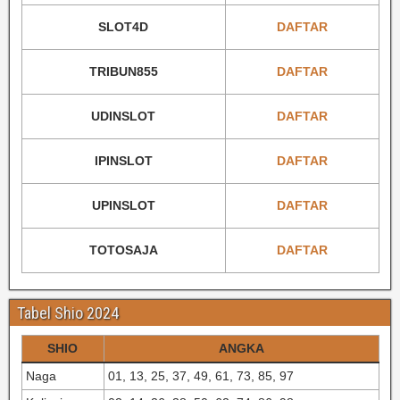
SLOT4D
DAFTAR
TRIBUN855
DAFTAR
UDINSLOT
DAFTAR
IPINSLOT
DAFTAR
UPINSLOT
DAFTAR
TOTOSAJA
DAFTAR
Tabel Shio 2024
SHIO
ANGKA
Naga
01, 13, 25, 37, 49, 61, 73, 85, 97