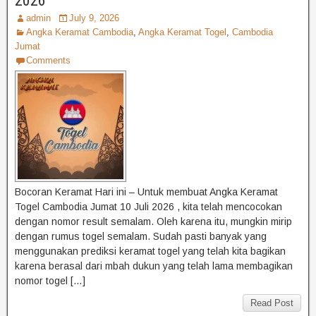
2026
admin
July 9, 2026
Angka Keramat Cambodia
,
Angka Keramat Togel
,
Cambodia
Jumat
Comments
Bocoran Keramat Hari ini – Untuk membuat Angka Keramat
Togel Cambodia Jumat 10 Juli 2026 , kita telah mencocokan
dengan nomor result semalam. Oleh karena itu, mungkin mirip
dengan rumus togel semalam. Sudah pasti banyak yang
menggunakan prediksi keramat togel yang telah kita bagikan
karena berasal dari mbah dukun yang telah lama membagikan
nomor togel […]
Read Post