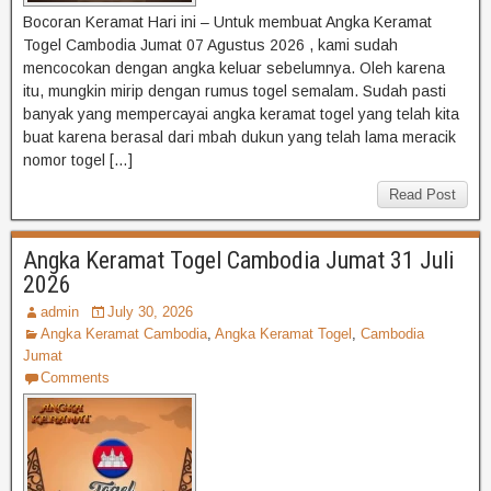
Bocoran Keramat Hari ini – Untuk membuat Angka Keramat
Togel Cambodia Jumat 07 Agustus 2026 , kami sudah
mencocokan dengan angka keluar sebelumnya. Oleh karena
itu, mungkin mirip dengan rumus togel semalam. Sudah pasti
banyak yang mempercayai angka keramat togel yang telah kita
buat karena berasal dari mbah dukun yang telah lama meracik
nomor togel […]
Read Post
Angka Keramat Togel Cambodia Jumat 31 Juli
2026
admin
July 30, 2026
Angka Keramat Cambodia
,
Angka Keramat Togel
,
Cambodia
Jumat
Comments