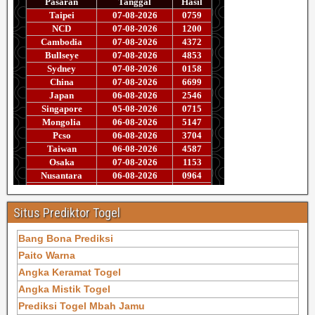
Situs Prediktor Togel
Bang Bona Prediksi
Paito Warna
Angka Keramat Togel
Angka Mistik Togel
Prediksi Togel Mbah Jamu