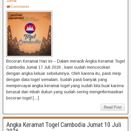
Jumat
Comments
Bocoran Keramat Hari ini – Dalam meracik Angka Keramat Togel
Cambodia Jumat 17 Juli 2026 , kami sudah mencocokan
dengan angka keluar sebelumnya. Oleh karena itu, pasti mirip
dengan data togel semalam. Sudah pasti banyak yang
mempercayai angka keramat togel yang sudah kita buat karena
berasal dari mbah dukun yang sudah sering menginformasikan
bocoran togel […]
Read Post
Angka Keramat Togel Cambodia Jumat 10 Juli