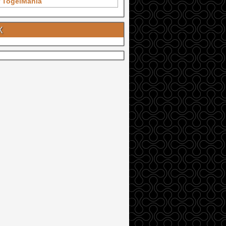
r TogelMania
K