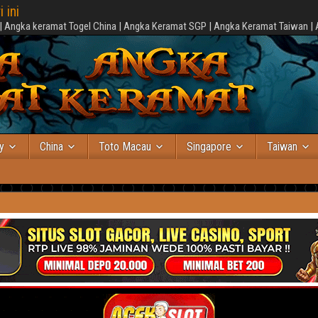
 ini
| Angka keramat Togel China | Angka Keramat SGP | Angka Keramat Taiwan |
y
China
Toto Macau
Singapore
Taiwan