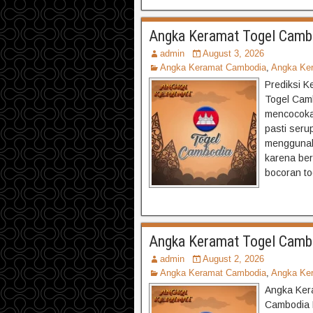
Angka Keramat Togel Camb
admin
August 3, 2026
Angka Keramat Cambodia
,
Angka Ker
Prediksi K
Togel Camb
mencocoka
pasti ser
menggunaka
karena ber
bocoran to
Angka Keramat Togel Camb
admin
August 2, 2026
Angka Keramat Cambodia
,
Angka Ker
Angka Kera
Cambodia 