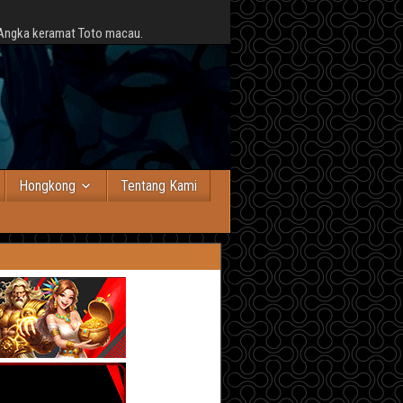
 Angka keramat Toto macau.
Hongkong
Tentang Kami