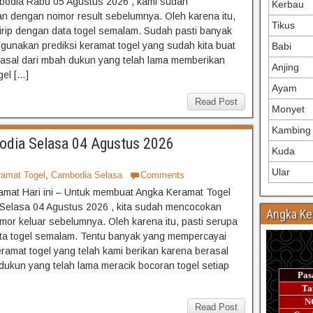
bodia Rabu 05 Agustus 2026 , kami sudah
Kerbau
 dengan nomor result sebelumnya. Oleh karena itu,
Tikus
rip dengan data togel semalam. Sudah pasti banyak
unakan prediksi keramat togel yang sudah kita buat
Babi
asal dari mbah dukun yang telah lama memberikan
Anjing
gel […]
Ayam
Read Post
Monyet
Kambing
odia Selasa 04 Agustus 2026
Kuda
Ular
amat Togel
,
Cambodia Selasa
Comments
mat Hari ini – Untuk membuat Angka Keramat Togel
Selasa 04 Agustus 2026 , kita sudah mencocokan
Angka Ke
or keluar sebelumnya. Oleh karena itu, pasti serupa
ta togel semalam. Tentu banyak yang mempercayai
ramat togel yang telah kami berikan karena berasal
dukun yang telah lama meracik bocoran togel setiap
Read Post