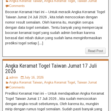
Angka Keramat Taiwan
,
Angka Keramat Togel
,
Taiwan Jumat
Comments
Bocoran Keramat Hari ini – Untuk meracik Angka Keramat Togel
Taiwan Jumat 24 Juli 2026 , kita telah mencocokan dengan
nomor result semalam. Oleh karena itu, mungkin serupa
dengan data togel semalam. Tentu banyak yang mempercayai
bocoran keramat togel yang sudah admin berikan karena
berasal dari mbah dukun yang sudah lama menginformasikan
prediksi togel setiap […]
Read Post
Angka Keramat Togel Taiwan Jumat 17 Juli
2026
admin
July 16, 2026
Angka Keramat Taiwan
,
Angka Keramat Togel
,
Taiwan Jumat
Comments
Prediksi Keramat Hari ini – Untuk mendapatkan Angka Keramat
Togel Taiwan Jumat 17 Juli 2026 , kita sudah mencocokan
dengan angka result sebelumnya. Oleh karena itu, mungkin
mirip dengan rumus togel semalam. Sudah pasti banyak yang