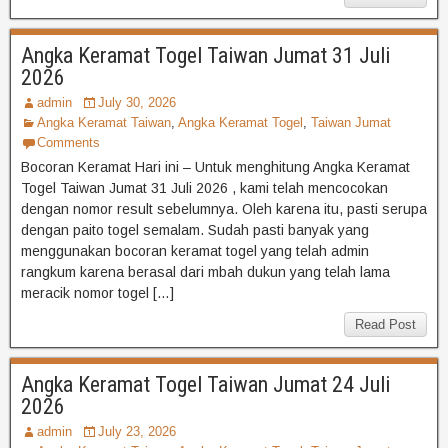
Angka Keramat Togel Taiwan Jumat 31 Juli
2026
admin
July 30, 2026
Angka Keramat Taiwan
,
Angka Keramat Togel
,
Taiwan Jumat
Comments
Bocoran Keramat Hari ini – Untuk menghitung Angka Keramat
Togel Taiwan Jumat 31 Juli 2026 , kami telah mencocokan
dengan nomor result sebelumnya. Oleh karena itu, pasti serupa
dengan paito togel semalam. Sudah pasti banyak yang
menggunakan bocoran keramat togel yang telah admin
rangkum karena berasal dari mbah dukun yang telah lama
meracik nomor togel […]
Read Post
Angka Keramat Togel Taiwan Jumat 24 Juli
2026
admin
July 23, 2026