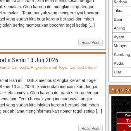
enin 20 Juli 2026 , kita telah mencocokan dengan
Kerbau
lt semalam. Oleh karena itu, mungkin mirip dengan
Tikus
el semalam. Tentu banyak yang mempercayai bocoran
gel yang sudah kita buat karena berasal dari mbah
Babi
 telah sering memberikan bocoran togel setiap […]
Anjing
Ayam
Read Post
Monyet
Kambing
dia Senin 13 Juli 2026
Kuda
eramat Cambodia
,
Angka Keramat Togel
,
Cambodia Senin
Ular
mat Hari ini – Untuk membuat Angka Keramat Togel
Senin 13 Juli 2026 , kami sudah mencocokan dengan
Angka Ke
ar sebelumnya. Oleh karena itu, pasti serupa dengan
l semalam. Tentu banyak yang mempercayai angka
gel yang sudah kita infokan karena berasal dari mbah
 sudah lama menginformasikan nomor togel setiap […]
Read Post