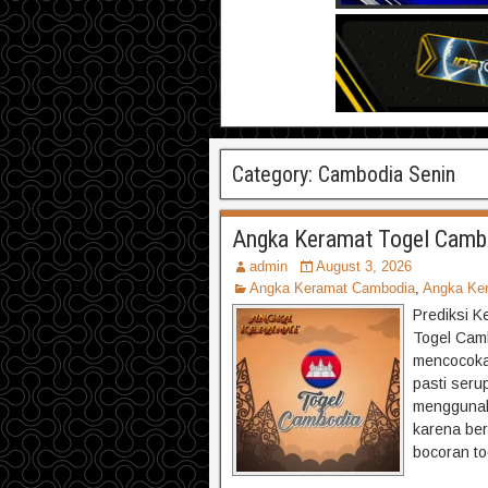
Category:
Cambodia Senin
Angka Keramat Togel Camb
admin
August 3, 2026
Angka Keramat Cambodia
,
Angka Ker
Prediksi K
Togel Camb
mencocoka
pasti ser
menggunaka
karena ber
bocoran to