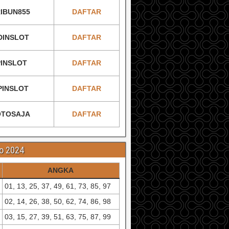
IBUN855
DAFTAR
DINSLOT
DAFTAR
PINSLOT
DAFTAR
PINSLOT
DAFTAR
OTOSAJA
DAFTAR
io 2024
ANGKA
01, 13, 25, 37, 49, 61, 73, 85, 97
02, 14, 26, 38, 50, 62, 74, 86, 98
03, 15, 27, 39, 51, 63, 75, 87, 99