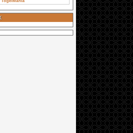
r TogelMania
K