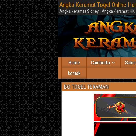
Angka Keramat Togel Online Hari
Angka keramat Sidney | Angka Keramat HK 
Home
Cambodia
Sidne
kontak
BO TOGEL TERAMAN