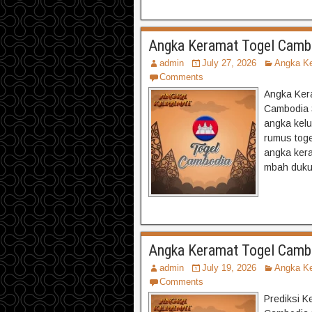
Angka Keramat Togel Cambo
admin
July 27, 2026
Angka K
Comments
Angka Kera
Cambodia S
angka kelu
rumus tog
angka kera
mbah duku
Angka Keramat Togel Cambo
admin
July 19, 2026
Angka K
Comments
Prediksi K