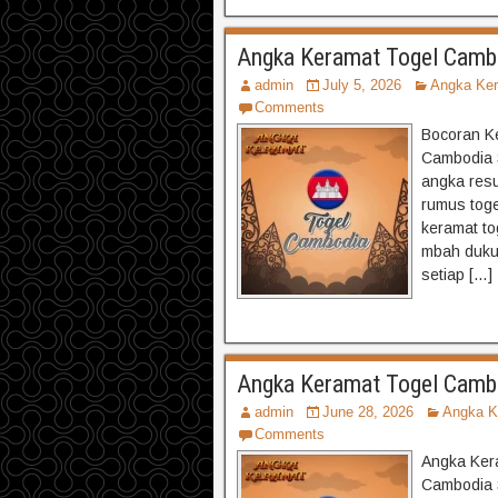
Angka Keramat Togel Cambo
admin
July 5, 2026
Angka Ke
Comments
Bocoran Ke
Cambodia 
angka resu
rumus tog
keramat to
mbah dukun
setiap […]
Angka Keramat Togel Cambo
admin
June 28, 2026
Angka K
Comments
Angka Kera
Cambodia 