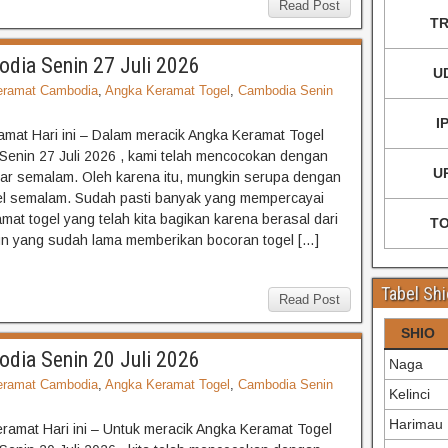
Read Post
TR
dia Senin 27 Juli 2026
U
eramat Cambodia
,
Angka Keramat Togel
,
Cambodia Senin
I
mat Hari ini – Dalam meracik Angka Keramat Togel
enin 27 Juli 2026 , kami telah mencocokan dengan
U
ar semalam. Oleh karena itu, mungkin serupa dengan
el semalam. Sudah pasti banyak yang mempercayai
mat togel yang telah kita bagikan karena berasal dari
T
n yang sudah lama memberikan bocoran togel […]
Tabel Sh
Read Post
SHIO
dia Senin 20 Juli 2026
Naga
eramat Cambodia
,
Angka Keramat Togel
,
Cambodia Senin
Kelinci
Harimau
eramat Hari ini – Untuk meracik Angka Keramat Togel