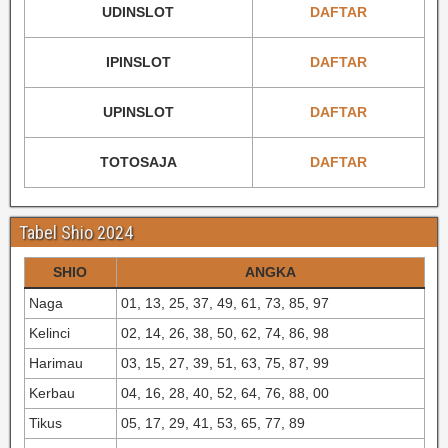
UDINSLOT
DAFTAR
IPINSLOT
DAFTAR
UPINSLOT
DAFTAR
TOTOSAJA
DAFTAR
Tabel Shio 2024
SHIO
ANGKA
Naga
01, 13, 25, 37, 49, 61, 73, 85, 97
Kelinci
02, 14, 26, 38, 50, 62, 74, 86, 98
Harimau
03, 15, 27, 39, 51, 63, 75, 87, 99
Kerbau
04, 16, 28, 40, 52, 64, 76, 88, 00
Tikus
05, 17, 29, 41, 53, 65, 77, 89