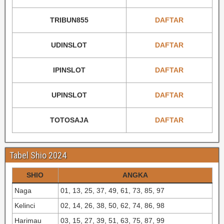
TRIBUN855
DAFTAR
UDINSLOT
DAFTAR
IPINSLOT
DAFTAR
UPINSLOT
DAFTAR
TOTOSAJA
DAFTAR
Tabel Shio 2024
SHIO
ANGKA
Naga
01, 13, 25, 37, 49, 61, 73, 85, 97
Kelinci
02, 14, 26, 38, 50, 62, 74, 86, 98
Harimau
03, 15, 27, 39, 51, 63, 75, 87, 99