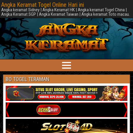
Angka Keramat Togel Online Hari ini
Angka keramat Sidney | Angka Keramat HK | Angka keramat Togel China |
Angka Keramat SGP | Angka Keramat Taiwan | Angka keramat Toto macau.
BO TOGEL TERAMAN