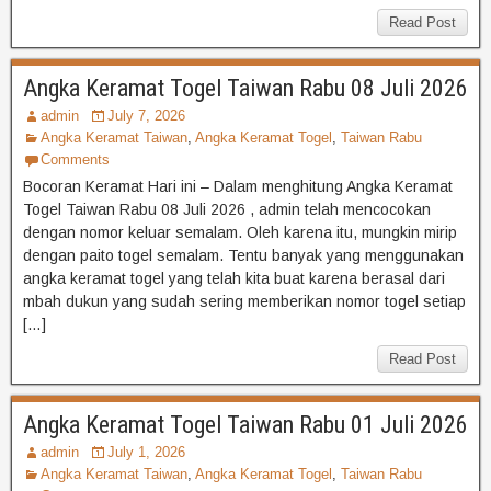
Read Post
Angka Keramat Togel Taiwan Rabu 08 Juli 2026
admin
July 7, 2026
Angka Keramat Taiwan
,
Angka Keramat Togel
,
Taiwan Rabu
Comments
Bocoran Keramat Hari ini – Dalam menghitung Angka Keramat
Togel Taiwan Rabu 08 Juli 2026 , admin telah mencocokan
dengan nomor keluar semalam. Oleh karena itu, mungkin mirip
dengan paito togel semalam. Tentu banyak yang menggunakan
angka keramat togel yang telah kita buat karena berasal dari
mbah dukun yang sudah sering memberikan nomor togel setiap
[…]
Read Post
Angka Keramat Togel Taiwan Rabu 01 Juli 2026
admin
July 1, 2026
Angka Keramat Taiwan
,
Angka Keramat Togel
,
Taiwan Rabu