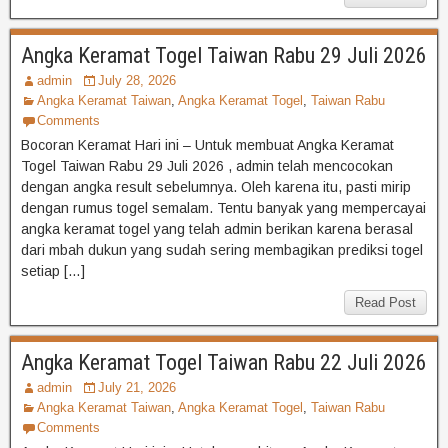
Angka Keramat Togel Taiwan Rabu 29 Juli 2026
admin
July 28, 2026
Angka Keramat Taiwan
,
Angka Keramat Togel
,
Taiwan Rabu
Comments
Bocoran Keramat Hari ini – Untuk membuat Angka Keramat
Togel Taiwan Rabu 29 Juli 2026 , admin telah mencocokan
dengan angka result sebelumnya. Oleh karena itu, pasti mirip
dengan rumus togel semalam. Tentu banyak yang mempercayai
angka keramat togel yang telah admin berikan karena berasal
dari mbah dukun yang sudah sering membagikan prediksi togel
setiap […]
Read Post
Angka Keramat Togel Taiwan Rabu 22 Juli 2026
admin
July 21, 2026
Angka Keramat Taiwan
,
Angka Keramat Togel
,
Taiwan Rabu
Comments