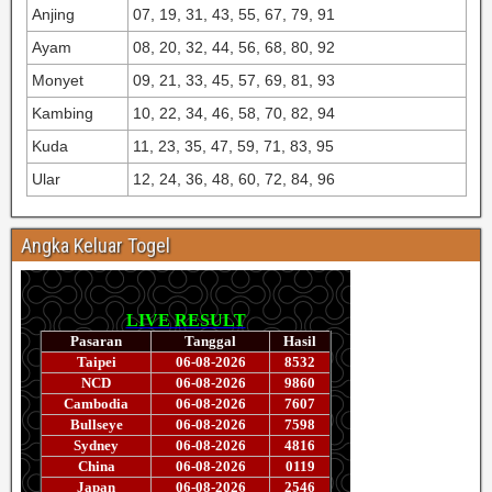
Anjing
07, 19, 31, 43, 55, 67, 79, 91
Ayam
08, 20, 32, 44, 56, 68, 80, 92
Monyet
09, 21, 33, 45, 57, 69, 81, 93
Kambing
10, 22, 34, 46, 58, 70, 82, 94
Kuda
11, 23, 35, 47, 59, 71, 83, 95
Ular
12, 24, 36, 48, 60, 72, 84, 96
Angka Keluar Togel