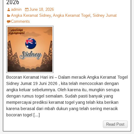
2026
admin
June 18, 2026
Angka Keramat Sidney
,
Angka Keramat Togel
,
Sidney Jumat
Comments
Bocoran Keramat Hari ini – Dalam meracik Angka Keramat Togel
Sidney Jumat 19 Juni 2026 , kita telah mencocokan dengan
angka keluar sebelumnya. Oleh karena itu, mungkin serupa
dengan rumus togel semalam. Sudah pasti banyak yang
mempercayai prediksi keramat togel yang telah kita berikan
karena berasal dari mbah dukun yang telah sering meracik
bocoran togel […]
Read Post