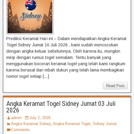
Prediksi Keramat Hari ini – Dalam mendapatkan Angka Keramat
Togel Sidney Jumat 10 Juli 2026 , kami sudah mencocokan
dengan angka keluar sebelumnya. Oleh karena itu, mungkin
mirip dengan rumus togel semalam. Tentu banyak yang
menggunakan bocoran keramat togel yang telah kami rangkum
karena berasal dari mbah dukun yang telah lama membagikan
nomor togel setiap […]
Read Post
Angka Keramat Togel Sidney Jumat 03 Juli
2026
admin
July 2, 2026
Angka Keramat Sidney
,
Angka Keramat Togel
,
Sidney Jumat
Comments