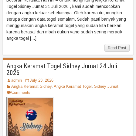
Bocoran Keramat Hari ini – Untuk menghitung Angka Keramat
Togel Sidney Jumat 31 Juli 2026 , kami sudah mencocokan
dengan angka keluar sebelumnya. Oleh karena itu, mungkin
serupa dengan data togel semalam. Sudah pasti banyak yang
menggunakan angka keramat togel yang sudah kita berikan
karena berasal dari mbah dukun yang sudah sering meracik
angka togel […]
Read Post
Angka Keramat Togel Sidney Jumat 24 Juli
2026
admin
July 23, 2026
Angka Keramat Sidney
,
Angka Keramat Togel
,
Sidney Jumat
Comments