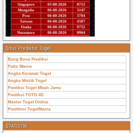
Situs Prediktor Togel
Bang Bona Prediksi
Paito Warna
Angka Keramat Togel
Angka Mistik Togel
Prediksi Togel Mbah Jamu
Prediksi TOTO 4D
Master Togel Online
Prediktor TogelMania
STATISTIK