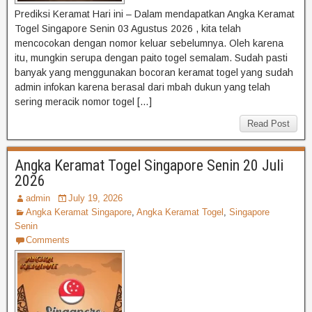
Prediksi Keramat Hari ini – Dalam mendapatkan Angka Keramat
Togel Singapore Senin 03 Agustus 2026 , kita telah
mencocokan dengan nomor keluar sebelumnya. Oleh karena
itu, mungkin serupa dengan paito togel semalam. Sudah pasti
banyak yang menggunakan bocoran keramat togel yang sudah
admin infokan karena berasal dari mbah dukun yang telah
sering meracik nomor togel […]
Read Post
Angka Keramat Togel Singapore Senin 20 Juli
2026
admin
July 19, 2026
Angka Keramat Singapore
,
Angka Keramat Togel
,
Singapore
Senin
Comments