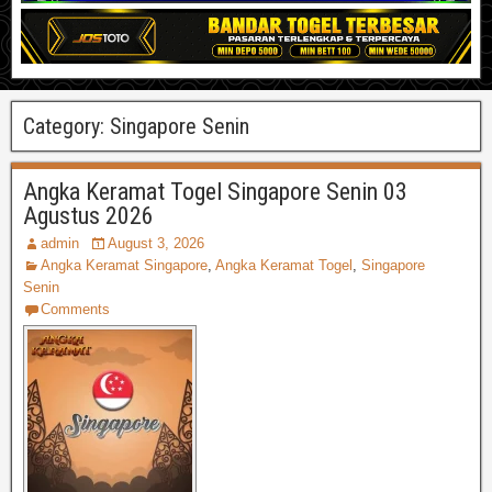
Category:
Singapore Senin
Angka Keramat Togel Singapore Senin 03
Agustus 2026
admin
August 3, 2026
Angka Keramat Singapore
,
Angka Keramat Togel
,
Singapore
Senin
Comments