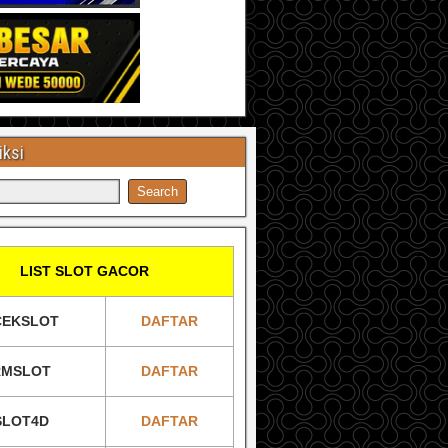
iksi
LIST SLOT GACOR
CEKSLOT
DAFTAR
RMSLOT
DAFTAR
SLOT4D
DAFTAR