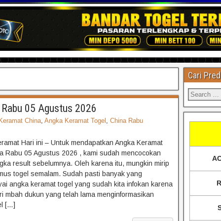
Cari Pred
 Rabu 05 Agustus 2026
Keramat China
,
Angka Keramat Togel
,
China Rabu
eramat Hari ini – Untuk mendapatkan Angka Keramat
na Rabu 05 Agustus 2026 , kami sudah mencocokan
A
ka result sebelumnya. Oleh karena itu, mungkin mirip
mus togel semalam. Sudah pasti banyak yang
i angka keramat togel yang sudah kita infokan karena
ri mbah dukun yang telah lama menginformasikan
l […]