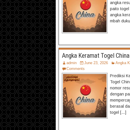
angka resu
paito toge
angka kera
mbah duku
Angka Keramat Togel China
admin
June 23, 2026
Angka K
Comments
Prediksi K
Togel Chin
nomor resu
dengan pai
mempercaya
berasal d
togel […]