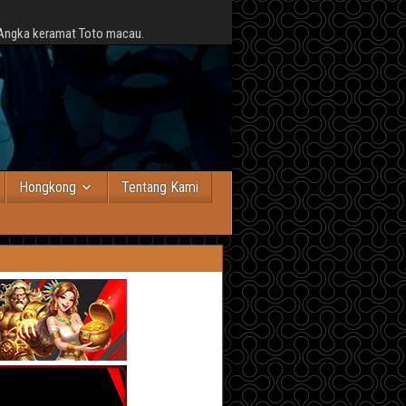
 Angka keramat Toto macau.
Hongkong
Tentang Kami