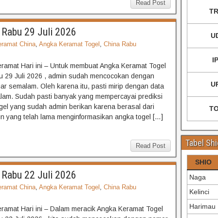
Read Post
TR
 Rabu 29 Juli 2026
U
ramat China
,
Angka Keramat Togel
,
China Rabu
I
eramat Hari ini – Untuk membuat Angka Keramat Togel
u 29 Juli 2026 , admin sudah mencocokan dengan
U
ar semalam. Oleh karena itu, pasti mirip dengan data
lam. Sudah pasti banyak yang mempercayai prediksi
gel yang sudah admin berikan karena berasal dari
T
 yang telah lama menginformasikan angka togel […]
Tabel Sh
Read Post
SHIO
 Rabu 22 Juli 2026
Naga
ramat China
,
Angka Keramat Togel
,
China Rabu
Kelinci
Harimau
eramat Hari ini – Dalam meracik Angka Keramat Togel