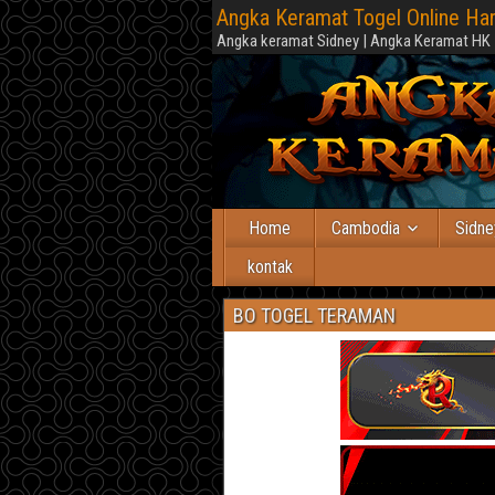
Angka Keramat Togel Online Hari
Angka keramat Sidney | Angka Keramat HK 
Home
Cambodia
Sidne
kontak
BO TOGEL TERAMAN