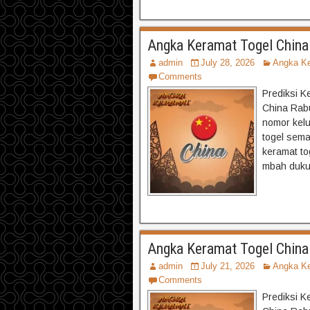
Angka Keramat Togel China
admin
July 28, 2026
Angka Ke
Comments
Prediksi K
China Rab
nomor kelu
togel sema
keramat to
mbah dukun
Angka Keramat Togel China
admin
July 21, 2026
Angka Ke
Comments
Prediksi K