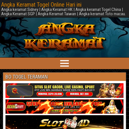
Angka Keramat Togel Online Hari ini
Angka keramat Sidney | Angka Keramat HK | Angka keramat Togel China |
Angka Keramat SGP | Angka Keramat Taiwan | Angka keramat Toto macau.
BO TOGEL TERAMAN