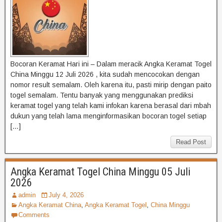
Bocoran Keramat Hari ini – Dalam meracik Angka Keramat Togel
China Minggu 12 Juli 2026 , kita sudah mencocokan dengan
nomor result semalam. Oleh karena itu, pasti mirip dengan paito
togel semalam. Tentu banyak yang menggunakan prediksi
keramat togel yang telah kami infokan karena berasal dari mbah
dukun yang telah lama menginformasikan bocoran togel setiap
[…]
Read Post
Angka Keramat Togel China Minggu 05 Juli
2026
admin
July 4, 2026
Angka Keramat China
,
Angka Keramat Togel
,
China Minggu
Comments