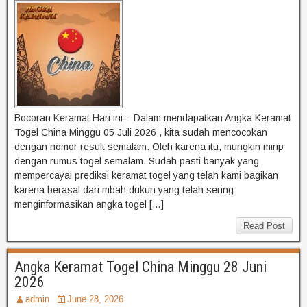
Bocoran Keramat Hari ini – Dalam mendapatkan Angka Keramat
Togel China Minggu 05 Juli 2026 , kita sudah mencocokan
dengan nomor result semalam. Oleh karena itu, mungkin mirip
dengan rumus togel semalam. Sudah pasti banyak yang
mempercayai prediksi keramat togel yang telah kami bagikan
karena berasal dari mbah dukun yang telah sering
menginformasikan angka togel […]
Read Post
Angka Keramat Togel China Minggu 28 Juni
2026
admin
June 28, 2026