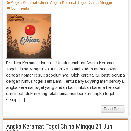
Angka Keramat China
,
Angka Keramat Togel
,
China Minggu
Comments
Prediksi Keramat Hari ini – Untuk membuat Angka Keramat
Togel China Minggu 28 Juni 2026 , kami sudah mencocokan
dengan nomor result sebelumnya. Oleh karena itu, pasti serupa
dengan rumus togel semalam. Tentu banyak yang mempercayai
angka keramat togel yang sudah kami infokan karena berasal
dari mbah dukun yang telah lama memberikan angka togel
setiap […]
Read Post
Angka Keramat Togel China Minggu 21 Juni