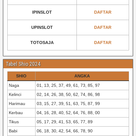
IPINSLOT
DAFTAR
UPINSLOT
DAFTAR
TOTOSAJA
DAFTAR
Tabel Shio 2024
SHIO
ANGKA
Naga
01, 13, 25, 37, 49, 61, 73, 85, 97
Kelinci
02, 14, 26, 38, 50, 62, 74, 86, 98
Harimau
03, 15, 27, 39, 51, 63, 75, 87, 99
Kerbau
04, 16, 28, 40, 52, 64, 76, 88, 00
Tikus
05, 17, 29, 41, 53, 65, 77, 89
Babi
06, 18, 30, 42, 54, 66, 78, 90