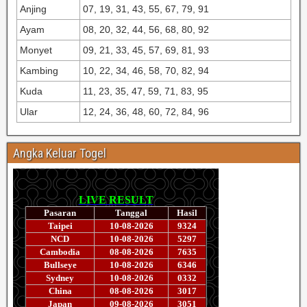
Anjing
07, 19, 31, 43, 55, 67, 79, 91
Ayam
08, 20, 32, 44, 56, 68, 80, 92
Monyet
09, 21, 33, 45, 57, 69, 81, 93
Kambing
10, 22, 34, 46, 58, 70, 82, 94
Kuda
11, 23, 35, 47, 59, 71, 83, 95
Ular
12, 24, 36, 48, 60, 72, 84, 96
Angka Keluar Togel