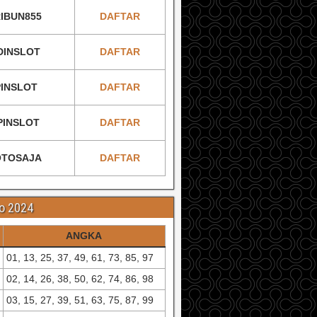
IBUN855
DAFTAR
DINSLOT
DAFTAR
PINSLOT
DAFTAR
PINSLOT
DAFTAR
OTOSAJA
DAFTAR
io 2024
ANGKA
01, 13, 25, 37, 49, 61, 73, 85, 97
02, 14, 26, 38, 50, 62, 74, 86, 98
03, 15, 27, 39, 51, 63, 75, 87, 99