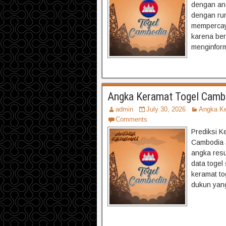
dengan ang
dengan ru
mempercaya
karena ber
menginform
Angka Keramat Togel Camb
admin
July 30, 2026
Angka K
Comments
Prediksi K
Cambodia 
angka resu
data toge
keramat to
dukun yang