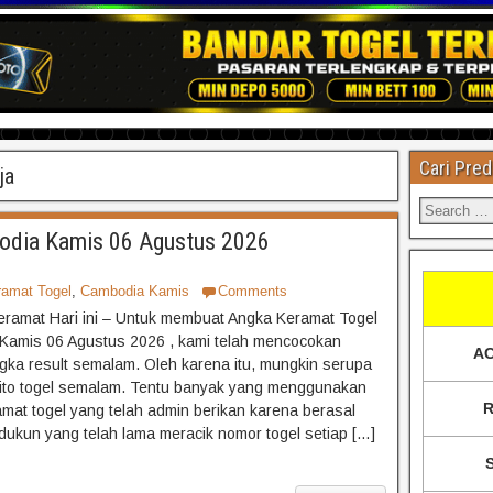
Cari Pred
ja
odia Kamis 06 Agustus 2026
amat Togel
,
Cambodia Kamis
Comments
ramat Hari ini – Untuk membuat Angka Keramat Togel
Kamis 06 Agustus 2026 , kami telah mencocokan
A
ka result semalam. Oleh karena itu, mungkin serupa
ito togel semalam. Tentu banyak yang menggunakan
mat togel yang telah admin berikan karena berasal
dukun yang telah lama meracik nomor togel setiap […]