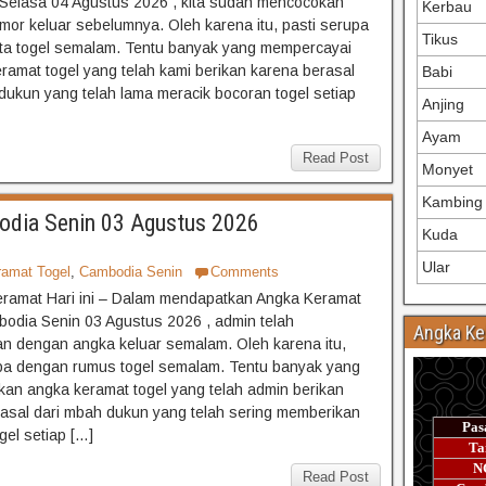
Selasa 04 Agustus 2026 , kita sudah mencocokan
Kerbau
or keluar sebelumnya. Oleh karena itu, pasti serupa
Tikus
ta togel semalam. Tentu banyak yang mempercayai
ramat togel yang telah kami berikan karena berasal
Babi
dukun yang telah lama meracik bocoran togel setiap
Anjing
Ayam
Read Post
Monyet
Kambing
odia Senin 03 Agustus 2026
Kuda
Ular
amat Togel
,
Cambodia Senin
Comments
eramat Hari ini – Dalam mendapatkan Angka Keramat
odia Senin 03 Agustus 2026 , admin telah
Angka Ke
n dengan angka keluar semalam. Oleh karena itu,
upa dengan rumus togel semalam. Tentu banyak yang
n angka keramat togel yang telah admin berikan
asal dari mbah dukun yang telah sering memberikan
gel setiap […]
Read Post