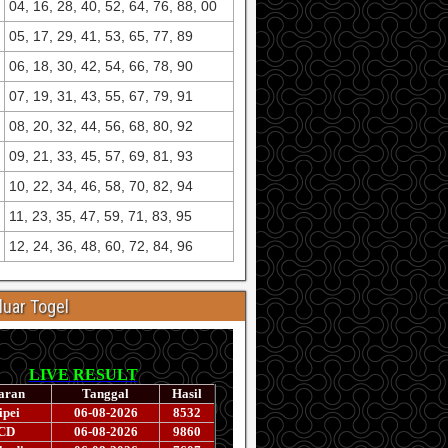
04, 16, 28, 40, 52, 64, 76, 88, 00
05, 17, 29, 41, 53, 65, 77, 89
06, 18, 30, 42, 54, 66, 78, 90
07, 19, 31, 43, 55, 67, 79, 91
08, 20, 32, 44, 56, 68, 80, 92
09, 21, 33, 45, 57, 69, 81, 93
10, 22, 34, 46, 58, 70, 82, 94
11, 23, 35, 47, 59, 71, 83, 95
12, 24, 36, 48, 60, 72, 84, 96
luar Togel