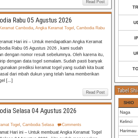
Read Post
TR
odia Rabu 05 Agustus 2026
U
Keramat Cambodia
,
Angka Keramat Togel
,
Cambodia Rabu
I
eramat Hari ini – Untuk mendapatkan Angka Keramat
bodia Rabu 05 Agustus 2026 , kami sudah
U
 dengan nomor result sebelumnya. Oleh karena itu,
rip dengan data togel semalam. Sudah pasti banyak
unakan prediksi keramat togel yang sudah kita buat
T
asal dari mbah dukun yang telah lama memberikan
gel […]
Tabel Sh
Read Post
SHIO
odia Selasa 04 Agustus 2026
Naga
Kelinci
amat Togel
,
Cambodia Selasa
Comments
Harimau
mat Hari ini – Untuk membuat Angka Keramat Togel