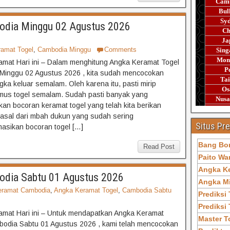
odia Minggu 02 Agustus 2026
amat Togel
,
Cambodia Minggu
Comments
mat Hari ini – Dalam menghitung Angka Keramat Togel
Minggu 02 Agustus 2026 , kita sudah mencocokan
ka keluar semalam. Oleh karena itu, pasti mirip
mus togel semalam. Sudah pasti banyak yang
n bocoran keramat togel yang telah kita berikan
asal dari mbah dukun yang sudah sering
Situs Pre
asikan bocoran togel […]
Bang Bon
Read Post
Paito Wa
Angka Ke
odia Sabtu 01 Agustus 2026
Angka Mi
eramat Cambodia
,
Angka Keramat Togel
,
Cambodia Sabtu
Prediksi
Prediksi
amat Hari ini – Untuk mendapatkan Angka Keramat
Master T
bodia Sabtu 01 Agustus 2026 , kami telah mencocokan