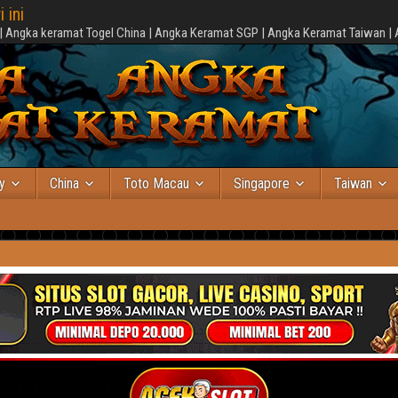
 ini
| Angka keramat Togel China | Angka Keramat SGP | Angka Keramat Taiwan |
y
China
Toto Macau
Singapore
Taiwan