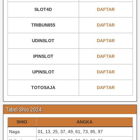
SLOT4D
DAFTAR
TRIBUN855
DAFTAR
UDINSLOT
DAFTAR
IPINSLOT
DAFTAR
UPINSLOT
DAFTAR
TOTOSAJA
DAFTAR
Tabel Shio 2024
SHIO
ANGKA
Naga
01, 13, 25, 37, 49, 61, 73, 85, 97