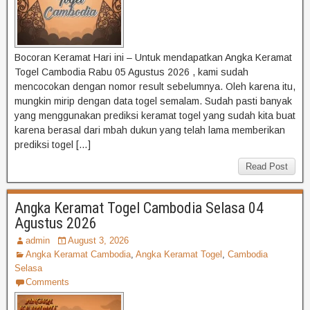
Bocoran Keramat Hari ini – Untuk mendapatkan Angka Keramat
Togel Cambodia Rabu 05 Agustus 2026 , kami sudah
mencocokan dengan nomor result sebelumnya. Oleh karena itu,
mungkin mirip dengan data togel semalam. Sudah pasti banyak
yang menggunakan prediksi keramat togel yang sudah kita buat
karena berasal dari mbah dukun yang telah lama memberikan
prediksi togel […]
Read Post
Angka Keramat Togel Cambodia Selasa 04
Agustus 2026
admin
August 3, 2026
Angka Keramat Cambodia
,
Angka Keramat Togel
,
Cambodia
Selasa
Comments