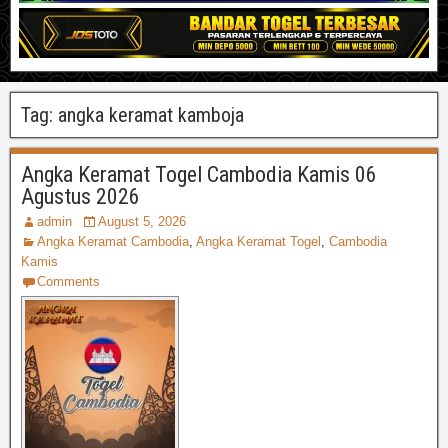
Tag:
angka keramat kamboja
Angka Keramat Togel Cambodia Kamis 06
Agustus 2026
admin
August 5, 2026
Angka Keramat Cambodia
,
Angka Keramat Togel
,
Cambodia
Kamis
Comments