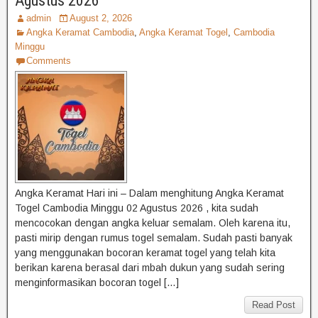
Agustus 2026
admin
August 2, 2026
Angka Keramat Cambodia
,
Angka Keramat Togel
,
Cambodia
Minggu
Comments
Angka Keramat Hari ini – Dalam menghitung Angka Keramat
Togel Cambodia Minggu 02 Agustus 2026 , kita sudah
mencocokan dengan angka keluar semalam. Oleh karena itu,
pasti mirip dengan rumus togel semalam. Sudah pasti banyak
yang menggunakan bocoran keramat togel yang telah kita
berikan karena berasal dari mbah dukun yang sudah sering
menginformasikan bocoran togel […]
Read Post