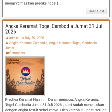
menginformasikan prediksi togel […]
Read Post
Angka Keramat Togel Cambodia Jumat 31 Juli
2026
admin
July 30, 2026
Angka Keramat Cambodia
,
Angka Keramat Togel
,
Cambodia
Jumat
Comments
Prediksi Keramat Hari ini – Dalam membuat Angka Keramat
Togel Cambodia Jumat 31 Juli 2026 , kami sudah mencocokan
dengan angka result sebelumnya. Oleh karena itu, pasti serupa