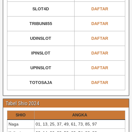
SLOT4D
DAFTAR
TRIBUN855
DAFTAR
UDINSLOT
DAFTAR
IPINSLOT
DAFTAR
UPINSLOT
DAFTAR
TOTOSAJA
DAFTAR
Tabel Shio 2024
SHIO
ANGKA
Naga
01, 13, 25, 37, 49, 61, 73, 85, 97