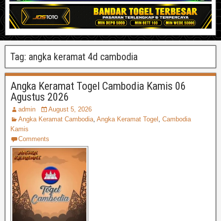
Tag:
angka keramat 4d cambodia
Angka Keramat Togel Cambodia Kamis 06
Agustus 2026
admin
August 5, 2026
Angka Keramat Cambodia
,
Angka Keramat Togel
,
Cambodia
Kamis
Comments