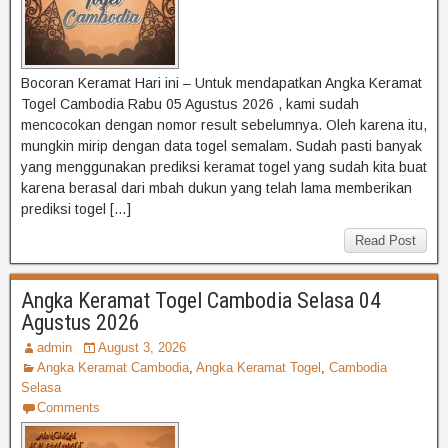
Bocoran Keramat Hari ini – Untuk mendapatkan Angka Keramat
Togel Cambodia Rabu 05 Agustus 2026 , kami sudah
mencocokan dengan nomor result sebelumnya. Oleh karena itu,
mungkin mirip dengan data togel semalam. Sudah pasti banyak
yang menggunakan prediksi keramat togel yang sudah kita buat
karena berasal dari mbah dukun yang telah lama memberikan
prediksi togel […]
Read Post
Angka Keramat Togel Cambodia Selasa 04
Agustus 2026
admin
August 3, 2026
Angka Keramat Cambodia
,
Angka Keramat Togel
,
Cambodia
Selasa
Comments