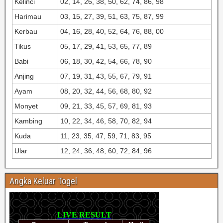
Kelinci
02, 14, 26, 38, 50, 62, 74, 86, 98
Harimau
03, 15, 27, 39, 51, 63, 75, 87, 99
Kerbau
04, 16, 28, 40, 52, 64, 76, 88, 00
Tikus
05, 17, 29, 41, 53, 65, 77, 89
Babi
06, 18, 30, 42, 54, 66, 78, 90
Anjing
07, 19, 31, 43, 55, 67, 79, 91
Ayam
08, 20, 32, 44, 56, 68, 80, 92
Monyet
09, 21, 33, 45, 57, 69, 81, 93
Kambing
10, 22, 34, 46, 58, 70, 82, 94
Kuda
11, 23, 35, 47, 59, 71, 83, 95
Ular
12, 24, 36, 48, 60, 72, 84, 96
Angka Keluar Togel