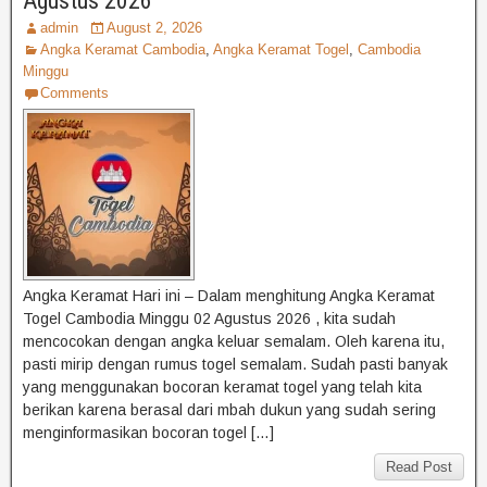
Agustus 2026
admin
August 2, 2026
Angka Keramat Cambodia
,
Angka Keramat Togel
,
Cambodia
Minggu
Comments
Angka Keramat Hari ini – Dalam menghitung Angka Keramat
Togel Cambodia Minggu 02 Agustus 2026 , kita sudah
mencocokan dengan angka keluar semalam. Oleh karena itu,
pasti mirip dengan rumus togel semalam. Sudah pasti banyak
yang menggunakan bocoran keramat togel yang telah kita
berikan karena berasal dari mbah dukun yang sudah sering
menginformasikan bocoran togel […]
Read Post