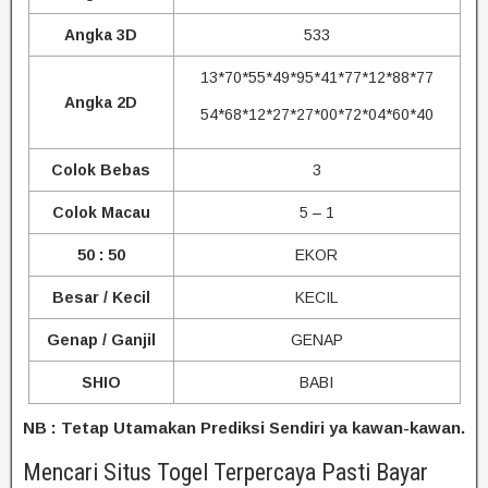
Angka 3D
533
13*70*55*49*95*41*77*12*88*77
Angka 2D
54*68*12*27*27*00*72*04*60*40
Colok Bebas
3
Colok Macau
5 – 1
50 : 50
EKOR
Besar / Kecil
KECIL
Genap / Ganjil
GENAP
SHIO
BABI
NB : Tetap Utamakan Prediksi Sendiri ya kawan-kawan.
Mencari Situs Togel Terpercaya Pasti Bayar