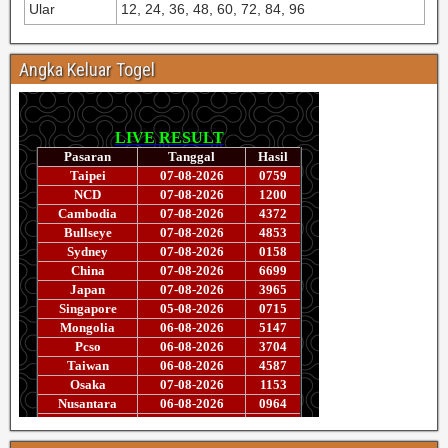
Ular
12, 24, 36, 48, 60, 72, 84, 96
Angka Keluar Togel