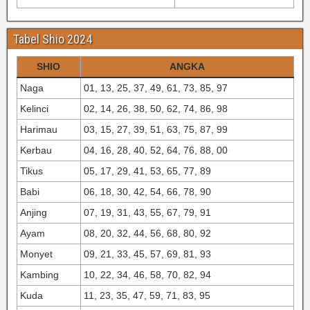
Tabel Shio 2024
SHIO
ANGKA
Naga
01, 13, 25, 37, 49, 61, 73, 85, 97
Kelinci
02, 14, 26, 38, 50, 62, 74, 86, 98
Harimau
03, 15, 27, 39, 51, 63, 75, 87, 99
Kerbau
04, 16, 28, 40, 52, 64, 76, 88, 00
Tikus
05, 17, 29, 41, 53, 65, 77, 89
Babi
06, 18, 30, 42, 54, 66, 78, 90
Anjing
07, 19, 31, 43, 55, 67, 79, 91
Ayam
08, 20, 32, 44, 56, 68, 80, 92
Monyet
09, 21, 33, 45, 57, 69, 81, 93
Kambing
10, 22, 34, 46, 58, 70, 82, 94
Kuda
11, 23, 35, 47, 59, 71, 83, 95