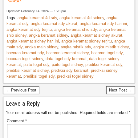
Taiwan.
Updated: February 14, 2024 — 1:28 pm
Tags:
angka keramat 4d sdy
,
angka keramat 4d sidney
,
angka
keramat sdy
,
angka keramat sdy akurat
,
angka keramat sdy hari ini
,
angka keramat sdy terjitu
,
angka keramat shio sdy
,
angka keramat
shio sidney
,
angka keramat sidney
,
angka keramat sidney akurat
,
angka keramat sidney hari ini
,
angka keramat sidney terjitu
,
angka
main sdy
,
angka main sidney
,
angka mistik sdy
,
angka mistik sidney
,
bocoran keramat sdy
,
bocoran keramat sidney
,
bocoran togel sdy
,
bocoran togel sidney
,
data togel sdy keramat
,
data togel sidney
keramat
,
paito togel sdy
,
paito togel sidney
,
prediksi keramat sdy
,
prediksi keramat sidney
,
prediksi sdy keramat
,
prediksi sidney
keramat
,
prediksi togel sdy
,
prediksi togel sidney
← Previous Post
Next Post →
Leave a Reply
Your email address will not be published.
Required fields are marked
*
Comment
*