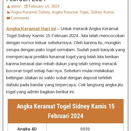
admin
February 14, 2024
Angka Keramat Sidney
,
Angka Keramat Togel
,
Sidney Kamis
Comments
Angka Keramat Hari ini
– Untuk meracik Angka Keramat
Togel Sidney Kamis 15 Februari 2024 , kita telah mencocokan
dengan nomor keluar sebelumnya. Oleh karena itu, mungkin
serupa dengan paito togel semalam. Sudah pasti banyak yang
mempercayai prediksi keramat togel yang telah kita berikan
karena berasal dari mbah dukun yang telah sering meracik
bocoran togel setiap hari nya. Sebelum mulai melakukan
bettingan silakan isi saldo sobat dengan deposit terlebih
dahulu pada bandar yang terpercaya. Cek langsung angka jitu
togel yang admin bagikan berikut ini.
Angka Keramat Togel Sidney Kamis 15
Februari 2024
Angka 4D
6939