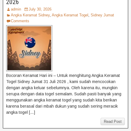
2026
admin
July 30, 2026
Angka Keramat Sidney
,
Angka Keramat Togel
,
Sidney Jumat
Comments
Bocoran Keramat Hari ini – Untuk menghitung Angka Keramat
Togel Sidney Jumat 31 Juli 2026 , kami sudah mencocokan
dengan angka keluar sebelumnya. Oleh karena itu, mungkin
serupa dengan data togel semalam. Sudah pasti banyak yang
menggunakan angka keramat togel yang sudah kita berikan
karena berasal dari mbah dukun yang sudah sering meracik
angka togel […]
Read Post