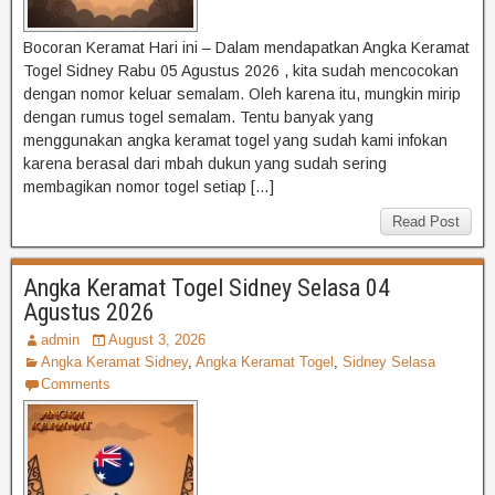
Bocoran Keramat Hari ini – Dalam mendapatkan Angka Keramat
Togel Sidney Rabu 05 Agustus 2026 , kita sudah mencocokan
dengan nomor keluar semalam. Oleh karena itu, mungkin mirip
dengan rumus togel semalam. Tentu banyak yang
menggunakan angka keramat togel yang sudah kami infokan
karena berasal dari mbah dukun yang sudah sering
membagikan nomor togel setiap […]
Read Post
Angka Keramat Togel Sidney Selasa 04
Agustus 2026
admin
August 3, 2026
Angka Keramat Sidney
,
Angka Keramat Togel
,
Sidney Selasa
Comments