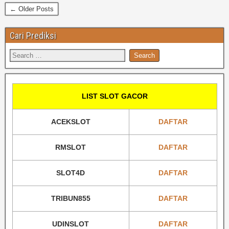
← Older Posts
Cari Prediksi
LIST SLOT GACOR
ACEKSLOT
DAFTAR
RMSLOT
DAFTAR
SLOT4D
DAFTAR
TRIBUN855
DAFTAR
UDINSLOT
DAFTAR