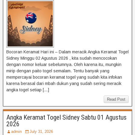
Bocoran Keramat Hari ini – Dalam meracik Angka Keramat Togel
Sidney Minggu 02 Agustus 2026 , kita sudah mencocokan
dengan nomor keluar sebelumnya. Oleh karena itu, mungkin
mirip dengan paito togel semalam. Tentu banyak yang
mempercayai bocoran keramat togel yang sudah kita infokan
karena berasal dari mbah dukun yang sudah sering meracik
angka togel setiap […]
Read Post
Angka Keramat Togel Sidney Sabtu 01 Agustus
2026
admin
July 31, 2026