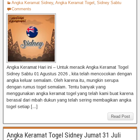
Angka Keramat Sidney
,
Angka Keramat Togel
,
Sidney Sabtu
Comments
Angka Keramat Hari ini – Untuk meracik Angka Keramat Togel
Sidney Sabtu 01 Agustus 2026 , kita telah mencocokan dengan
angka keluar semalam. Oleh karena itu, mungkin serupa
dengan rumus togel semalam. Tentu banyak yang
menggunakan angka keramat togel yang telah kami buat karena
berasal dari mbah dukun yang telah sering membagikan angka
togel setiap […]
Read Post
Angka Keramat Togel Sidney Jumat 31 Juli