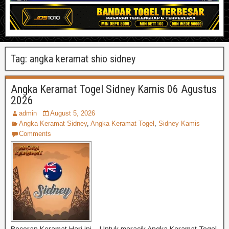
Tag:
angka keramat shio sidney
Angka Keramat Togel Sidney Kamis 06 Agustus
2026
admin
August 5, 2026
Angka Keramat Sidney
,
Angka Keramat Togel
,
Sidney Kamis
Comments