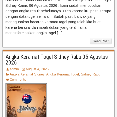
Bocoran Keramat Hari ini – Untuk meracik Angka Keramat Togel
Sidney Kamis 06 Agustus 2026 , kami sudah mencocokan
dengan angka result sebelumnya. Oleh karena itu, pasti serupa
dengan data togel semalam. Sudah pasti banyak yang
menggunakan bocoran keramat togel yang telah kita buat
karena berasal dari mbah dukun yang telah lama
menginformasikan angka togel […]
Read Post
Angka Keramat Togel Sidney Rabu 05 Agustus
2026
admin
August 4, 2026
Angka Keramat Sidney
,
Angka Keramat Togel
,
Sidney Rabu
Comments