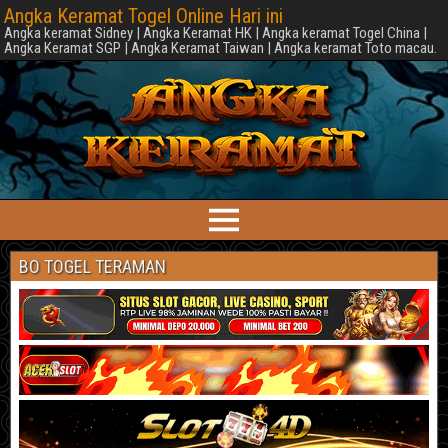
Angka Keramat Togel Online Hari ini
Angka keramat Sidney | Angka Keramat HK | Angka keramat Togel China |
Angka Keramat SGP | Angka Keramat Taiwan | Angka keramat Toto macau.
BO TOGEL TERAMAN