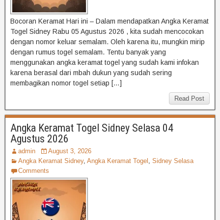
Bocoran Keramat Hari ini – Dalam mendapatkan Angka Keramat
Togel Sidney Rabu 05 Agustus 2026 , kita sudah mencocokan
dengan nomor keluar semalam. Oleh karena itu, mungkin mirip
dengan rumus togel semalam. Tentu banyak yang
menggunakan angka keramat togel yang sudah kami infokan
karena berasal dari mbah dukun yang sudah sering
membagikan nomor togel setiap […]
Read Post
Angka Keramat Togel Sidney Selasa 04
Agustus 2026
admin
August 3, 2026
Angka Keramat Sidney
,
Angka Keramat Togel
,
Sidney Selasa
Comments