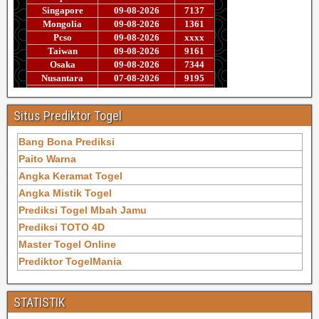
Situs Prediktor Togel
Bang Bona Prediksi
Paito Warna
Angka Keramat Togel
Angka Mistik Togel
Prediksi Togel Mbah Jamu
Prediksi TOTO 4D
Master Togel Online
Prediktor TogelMania
STATISTIK