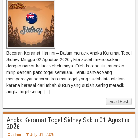
Bocoran Keramat Hari ini – Dalam meracik Angka Keramat Togel
Sidney Minggu 02 Agustus 2026 , kita sudah mencocokan
dengan nomor keluar sebelumnya. Oleh karena itu, mungkin
mirip dengan paito togel semalam. Tentu banyak yang
mempercayai bocoran keramat togel yang sudah kita infokan
karena berasal dari mbah dukun yang sudah sering meracik
angka togel setiap […]
Read Post
Angka Keramat Togel Sidney Sabtu 01 Agustus
2026
admin
July 31, 2026