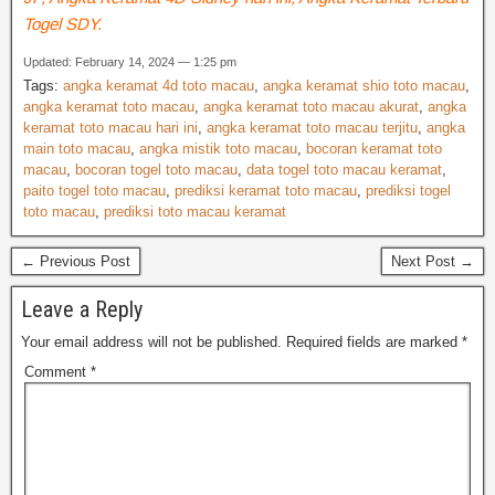
Togel SDY.
Updated: February 14, 2024 — 1:25 pm
Tags:
angka keramat 4d toto macau
,
angka keramat shio toto macau
,
angka keramat toto macau
,
angka keramat toto macau akurat
,
angka
keramat toto macau hari ini
,
angka keramat toto macau terjitu
,
angka
main toto macau
,
angka mistik toto macau
,
bocoran keramat toto
macau
,
bocoran togel toto macau
,
data togel toto macau keramat
,
paito togel toto macau
,
prediksi keramat toto macau
,
prediksi togel
toto macau
,
prediksi toto macau keramat
← Previous Post
Next Post →
Leave a Reply
Your email address will not be published.
Required fields are marked
*
Comment
*