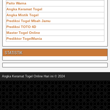
Paito Warna
Angka Keramat Togel
Angka Mistik Togel
Prediksi Togel Mbah Jamu
Prediksi TOTO 4D
Master Togel Online
Prediktor TogelMania
STATISTIK
Angka Keramat Togel Online Hari ini © 2024