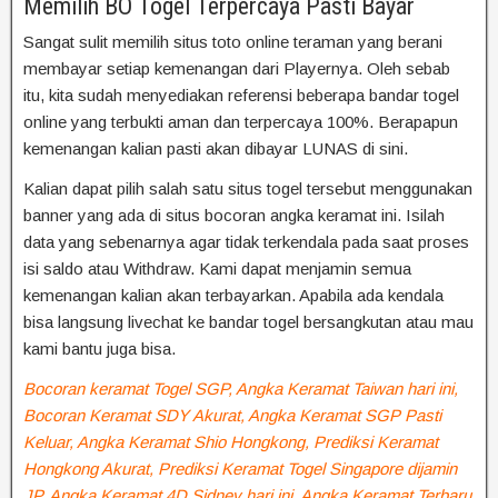
Memilih BO Togel Terpercaya Pasti Bayar
Sangat sulit memilih situs toto online teraman yang berani
membayar setiap kemenangan dari Playernya. Oleh sebab
itu, kita sudah menyediakan referensi beberapa bandar togel
online yang terbukti aman dan terpercaya 100%. Berapapun
kemenangan kalian pasti akan dibayar LUNAS di sini.
Kalian dapat pilih salah satu situs togel tersebut menggunakan
banner yang ada di situs bocoran angka keramat ini. Isilah
data yang sebenarnya agar tidak terkendala pada saat proses
isi saldo atau Withdraw. Kami dapat menjamin semua
kemenangan kalian akan terbayarkan. Apabila ada kendala
bisa langsung livechat ke bandar togel bersangkutan atau mau
kami bantu juga bisa.
Bocoran keramat Togel SGP, Angka Keramat Taiwan hari ini,
Bocoran Keramat SDY Akurat, Angka Keramat SGP Pasti
Keluar, Angka Keramat Shio Hongkong, Prediksi Keramat
Hongkong Akurat, Prediksi Keramat Togel Singapore dijamin
JP, Angka Keramat 4D Sidney hari ini, Angka Keramat Terbaru