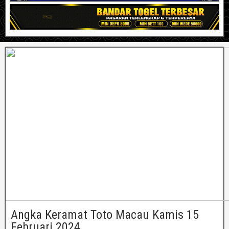
Angka Keramat Toto Macau Kamis 15
Februari 2024