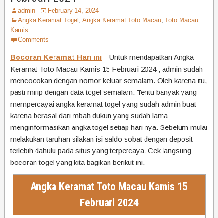
admin
February 14, 2024
Angka Keramat Togel
,
Angka Keramat Toto Macau
,
Toto Macau
Kamis
Comments
Bocoran Keramat Hari ini
– Untuk mendapatkan Angka
Keramat Toto Macau Kamis 15 Februari 2024 , admin sudah
mencocokan dengan nomor keluar semalam. Oleh karena itu,
pasti mirip dengan data togel semalam. Tentu banyak yang
mempercayai angka keramat togel yang sudah admin buat
karena berasal dari mbah dukun yang sudah lama
menginformasikan angka togel setiap hari nya. Sebelum mulai
melakukan taruhan silakan isi saldo sobat dengan deposit
terlebih dahulu pada situs yang terpercaya. Cek langsung
bocoran togel yang kita bagikan berikut ini.
Angka Keramat Toto Macau Kamis 15
Februari 2024