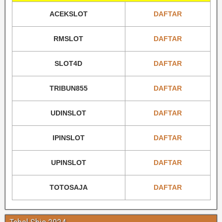
ACEKSLOT
DAFTAR
RMSLOT
DAFTAR
SLOT4D
DAFTAR
TRIBUN855
DAFTAR
UDINSLOT
DAFTAR
IPINSLOT
DAFTAR
UPINSLOT
DAFTAR
TOTOSAJA
DAFTAR