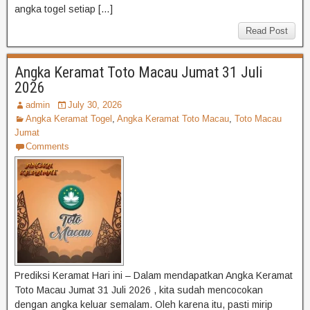
angka togel setiap […]
Read Post
Angka Keramat Toto Macau Jumat 31 Juli
2026
admin
July 30, 2026
Angka Keramat Togel
,
Angka Keramat Toto Macau
,
Toto Macau
Jumat
Comments
Prediksi Keramat Hari ini – Dalam mendapatkan Angka Keramat
Toto Macau Jumat 31 Juli 2026 , kita sudah mencocokan
dengan angka keluar semalam. Oleh karena itu, pasti mirip