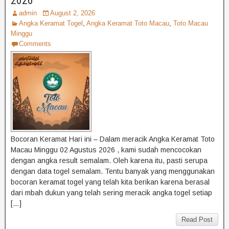
2026
admin
August 2, 2026
Angka Keramat Togel
,
Angka Keramat Toto Macau
,
Toto Macau
Minggu
Comments
Bocoran Keramat Hari ini – Dalam meracik Angka Keramat Toto
Macau Minggu 02 Agustus 2026 , kami sudah mencocokan
dengan angka result semalam. Oleh karena itu, pasti serupa
dengan data togel semalam. Tentu banyak yang menggunakan
bocoran keramat togel yang telah kita berikan karena berasal
dari mbah dukun yang telah sering meracik angka togel setiap
[…]
Read Post