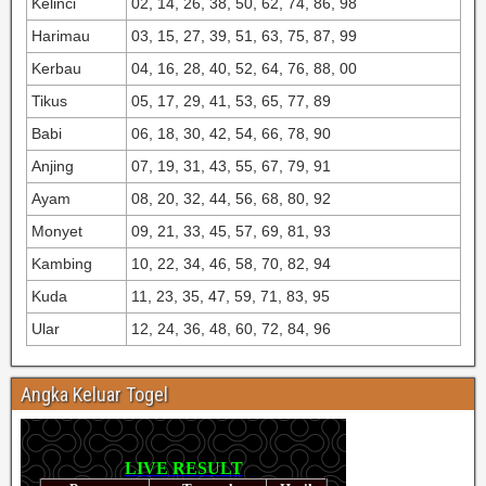
Kelinci
02, 14, 26, 38, 50, 62, 74, 86, 98
Harimau
03, 15, 27, 39, 51, 63, 75, 87, 99
Kerbau
04, 16, 28, 40, 52, 64, 76, 88, 00
Tikus
05, 17, 29, 41, 53, 65, 77, 89
Babi
06, 18, 30, 42, 54, 66, 78, 90
Anjing
07, 19, 31, 43, 55, 67, 79, 91
Ayam
08, 20, 32, 44, 56, 68, 80, 92
Monyet
09, 21, 33, 45, 57, 69, 81, 93
Kambing
10, 22, 34, 46, 58, 70, 82, 94
Kuda
11, 23, 35, 47, 59, 71, 83, 95
Ular
12, 24, 36, 48, 60, 72, 84, 96
Angka Keluar Togel