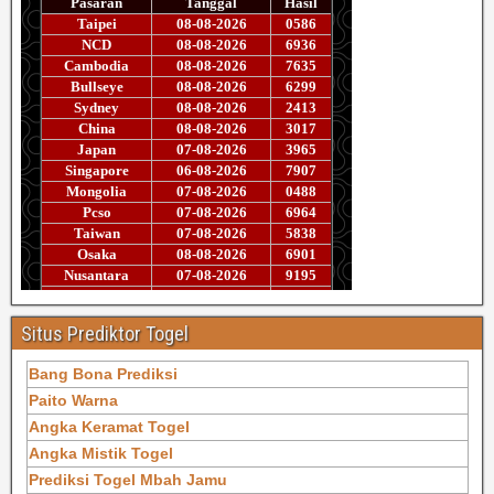
Situs Prediktor Togel
Bang Bona Prediksi
Paito Warna
Angka Keramat Togel
Angka Mistik Togel
Prediksi Togel Mbah Jamu