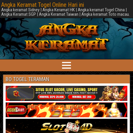
Angka Keramat Togel Online Hari ini
Angka keramat Sidney | Angka Keramat HK | Angka keramat Togel China |
Angka Keramat SGP | Angka Keramat Taiwan | Angka keramat Toto macau.
BO TOGEL TERAMAN