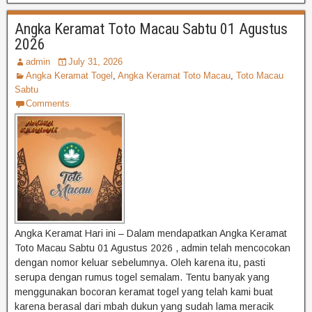
Angka Keramat Toto Macau Sabtu 01 Agustus
2026
admin
July 31, 2026
Angka Keramat Togel
,
Angka Keramat Toto Macau
,
Toto Macau
Sabtu
Comments
Angka Keramat Hari ini – Dalam mendapatkan Angka Keramat
Toto Macau Sabtu 01 Agustus 2026 , admin telah mencocokan
dengan nomor keluar sebelumnya. Oleh karena itu, pasti
serupa dengan rumus togel semalam. Tentu banyak yang
menggunakan bocoran keramat togel yang telah kami buat
karena berasal dari mbah dukun yang sudah lama meracik