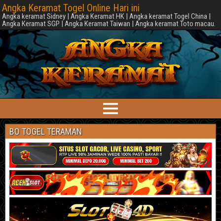
Angka Keramat Togel Online Hari ini
Angka keramat Sidney | Angka Keramat HK | Angka keramat Togel China |
Angka Keramat SGP | Angka Keramat Taiwan | Angka keramat Toto macau.
BO TOGEL TERAMAN