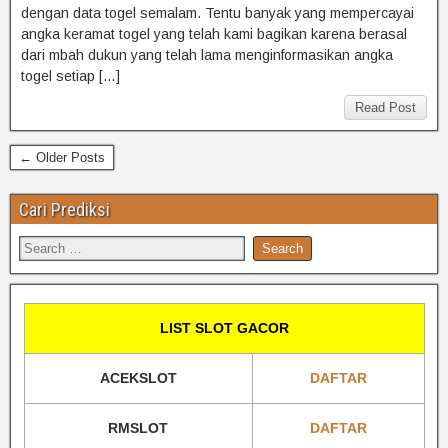
dengan data togel semalam. Tentu banyak yang mempercayai
angka keramat togel yang telah kami bagikan karena berasal
dari mbah dukun yang telah lama menginformasikan angka
togel setiap […]
Read Post
← Older Posts
Cari Prediksi
LIST SLOT GACOR
ACEKSLOT
DAFTAR
RMSLOT
DAFTAR