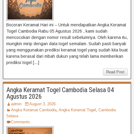
Bocoran Keramat Hari ini – Untuk mendapatkan Angka Keramat
Togel Cambodia Rabu 05 Agustus 2026 , kami sudah
mencocokan dengan nomor result sebelumnya. Oleh karena itu,
mungkin mirip dengan data togel semalam. Sudah pasti banyak
yang menggunakan prediksi keramat togel yang sudah kita buat
karena berasal dari mbah dukun yang telah lama memberikan
prediksi togel […]
Read Post
Angka Keramat Togel Cambodia Selasa 04
Agustus 2026
admin
August 3, 2026
Angka Keramat Cambodia
,
Angka Keramat Togel
,
Cambodia
Selasa
Comments