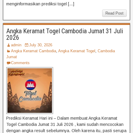
menginformasikan prediksi togel […]
Read Post
Angka Keramat Togel Cambodia Jumat 31 Juli
2026
admin
July 30, 2026
Angka Keramat Cambodia
,
Angka Keramat Togel
,
Cambodia
Jumat
Comments
Prediksi Keramat Hari ini – Dalam membuat Angka Keramat
Togel Cambodia Jumat 31 Juli 2026 , kami sudah mencocokan
dengan angka result sebelumnya. Oleh karena itu, pasti serupa