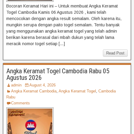
Bocoran Keramat Hari ini – Untuk membuat Angka Keramat
Togel Cambodia Kamis 06 Agustus 2026 , kami telah
mencocokan dengan angka result semalam. Oleh karena itu,
mungkin serupa dengan paito togel semalam. Tentu banyak
yang menggunakan angka keramat togel yang telah admin
berikan karena berasal dari mbah dukun yang telah lama
meracik nomor togel setiap […]
Read Post
Angka Keramat Togel Cambodia Rabu 05
Agustus 2026
admin
August 4, 2026
Angka Keramat Cambodia
,
Angka Keramat Togel
,
Cambodia
Rabu
Comments