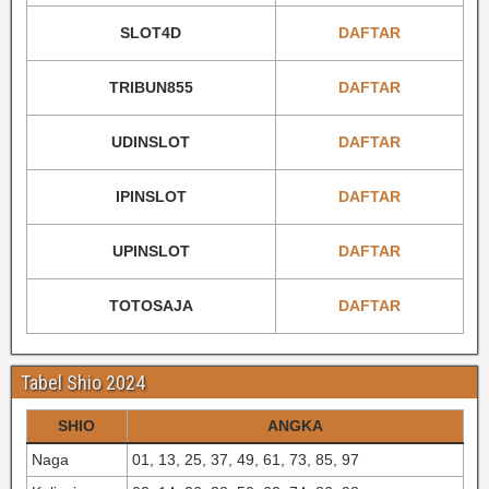
SLOT4D
DAFTAR
TRIBUN855
DAFTAR
UDINSLOT
DAFTAR
IPINSLOT
DAFTAR
UPINSLOT
DAFTAR
TOTOSAJA
DAFTAR
Tabel Shio 2024
SHIO
ANGKA
Naga
01, 13, 25, 37, 49, 61, 73, 85, 97