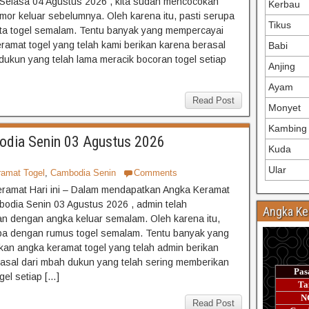
Selasa 04 Agustus 2026 , kita sudah mencocokan
Kerbau
or keluar sebelumnya. Oleh karena itu, pasti serupa
Tikus
ta togel semalam. Tentu banyak yang mempercayai
ramat togel yang telah kami berikan karena berasal
Babi
dukun yang telah lama meracik bocoran togel setiap
Anjing
Ayam
Read Post
Monyet
Kambing
odia Senin 03 Agustus 2026
Kuda
Ular
amat Togel
,
Cambodia Senin
Comments
eramat Hari ini – Dalam mendapatkan Angka Keramat
odia Senin 03 Agustus 2026 , admin telah
Angka Ke
n dengan angka keluar semalam. Oleh karena itu,
upa dengan rumus togel semalam. Tentu banyak yang
n angka keramat togel yang telah admin berikan
asal dari mbah dukun yang telah sering memberikan
gel setiap […]
Read Post