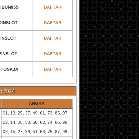
IBUN855
DAFTAR
DINSLOT
DAFTAR
PINSLOT
DAFTAR
PINSLOT
DAFTAR
OTOSAJA
DAFTAR
io 2024
ANGKA
01, 13, 25, 37, 49, 61, 73, 85, 97
02, 14, 26, 38, 50, 62, 74, 86, 98
03, 15, 27, 39, 51, 63, 75, 87, 99