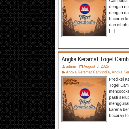
Cambodia 
dengan nom
dengan da
bocoran ke
dari mbah 
[…]
Angka Keramat Togel Camb
admin
August 3, 2026
Angka Keramat Cambodia
,
Angka Ker
Prediksi K
Togel Camb
mencocoka
pasti ser
menggunaka
karena ber
bocoran to