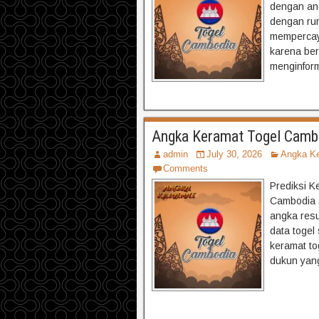
dengan ang
dengan ru
mempercaya
karena ber
menginform
Angka Keramat Togel Camb
admin
July 30, 2026
Angka K
Comments
Prediksi K
Cambodia 
angka resu
data toge
keramat to
dukun yang