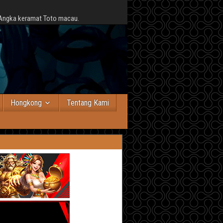
 Angka keramat Toto macau.
Hongkong
Tentang Kami