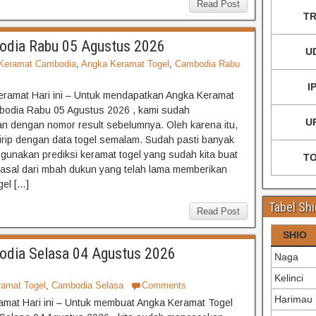
Read Post
TR
odia Rabu 05 Agustus 2026
U
Keramat Cambodia
,
Angka Keramat Togel
,
Cambodia Rabu
I
eramat Hari ini – Untuk mendapatkan Angka Keramat
bodia Rabu 05 Agustus 2026 , kami sudah
U
 dengan nomor result sebelumnya. Oleh karena itu,
rip dengan data togel semalam. Sudah pasti banyak
unakan prediksi keramat togel yang sudah kita buat
T
asal dari mbah dukun yang telah lama memberikan
gel […]
Tabel Sh
Read Post
SHIO
odia Selasa 04 Agustus 2026
Naga
Kelinci
amat Togel
,
Cambodia Selasa
Comments
Harimau
mat Hari ini – Untuk membuat Angka Keramat Togel