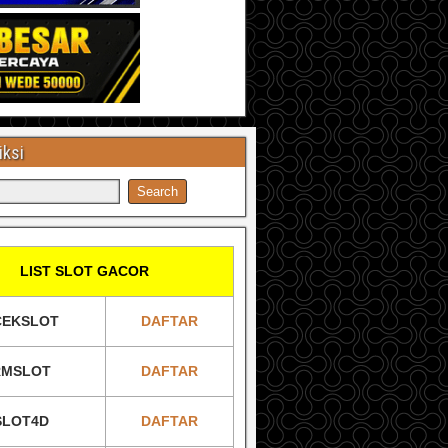
iksi
LIST SLOT GACOR
CEKSLOT
DAFTAR
RMSLOT
DAFTAR
SLOT4D
DAFTAR