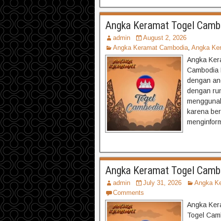
Angka Keramat Togel Camb
admin
August 2, 2026
Angka Keramat Cambodia
,
Angka Ker
Angka Kera
Cambodia 
dengan ang
dengan ru
menggunaka
karena ber
menginform
Angka Keramat Togel Camb
admin
July 31, 2026
Angka K
Comments
Angka Ker
Togel Cam