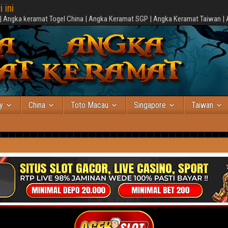
 ini
| Angka keramat Togel China | Angka Keramat SGP | Angka Keramat Taiwan |
y
China
Toto Macau
Singapore
Taiwan