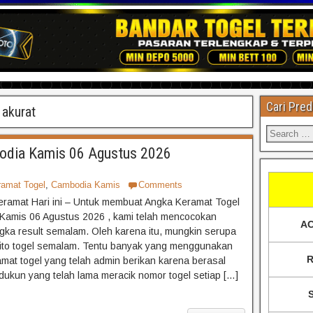
Cari Pred
akurat
odia Kamis 06 Agustus 2026
amat Togel
,
Cambodia Kamis
Comments
ramat Hari ini – Untuk membuat Angka Keramat Togel
Kamis 06 Agustus 2026 , kami telah mencocokan
A
ka result semalam. Oleh karena itu, mungkin serupa
ito togel semalam. Tentu banyak yang menggunakan
mat togel yang telah admin berikan karena berasal
dukun yang telah lama meracik nomor togel setiap […]