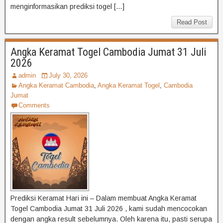
menginformasikan prediksi togel […]
Read Post
Angka Keramat Togel Cambodia Jumat 31 Juli
2026
admin
July 30, 2026
Angka Keramat Cambodia
,
Angka Keramat Togel
,
Cambodia
Jumat
Comments
Prediksi Keramat Hari ini – Dalam membuat Angka Keramat
Togel Cambodia Jumat 31 Juli 2026 , kami sudah mencocokan
dengan angka result sebelumnya. Oleh karena itu, pasti serupa