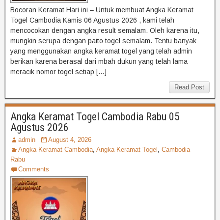
Bocoran Keramat Hari ini – Untuk membuat Angka Keramat
Togel Cambodia Kamis 06 Agustus 2026 , kami telah
mencocokan dengan angka result semalam. Oleh karena itu,
mungkin serupa dengan paito togel semalam. Tentu banyak
yang menggunakan angka keramat togel yang telah admin
berikan karena berasal dari mbah dukun yang telah lama
meracik nomor togel setiap […]
Read Post
Angka Keramat Togel Cambodia Rabu 05
Agustus 2026
admin
August 4, 2026
Angka Keramat Cambodia
,
Angka Keramat Togel
,
Cambodia
Rabu
Comments