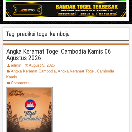
Tag:
prediksi togel kamboja
Angka Keramat Togel Cambodia Kamis 06
Agustus 2026
admin
August 5, 2026
Angka Keramat Cambodia
,
Angka Keramat Togel
,
Cambodia
Kamis
Comments