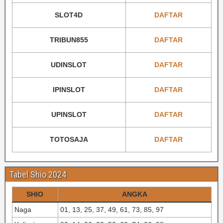
SLOT4D
DAFTAR
TRIBUN855
DAFTAR
UDINSLOT
DAFTAR
IPINSLOT
DAFTAR
UPINSLOT
DAFTAR
TOTOSAJA
DAFTAR
Tabel Shio 2024
SHIO
ANGKA
Naga
01, 13, 25, 37, 49, 61, 73, 85, 97