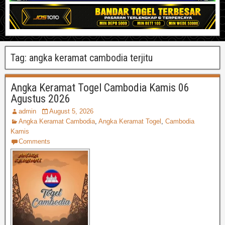
Tag:
angka keramat cambodia terjitu
Angka Keramat Togel Cambodia Kamis 06
Agustus 2026
admin
August 5, 2026
Angka Keramat Cambodia
,
Angka Keramat Togel
,
Cambodia
Kamis
Comments