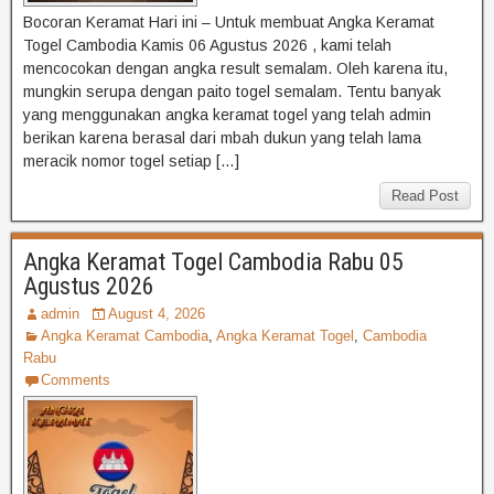
Bocoran Keramat Hari ini – Untuk membuat Angka Keramat
Togel Cambodia Kamis 06 Agustus 2026 , kami telah
mencocokan dengan angka result semalam. Oleh karena itu,
mungkin serupa dengan paito togel semalam. Tentu banyak
yang menggunakan angka keramat togel yang telah admin
berikan karena berasal dari mbah dukun yang telah lama
meracik nomor togel setiap […]
Read Post
Angka Keramat Togel Cambodia Rabu 05
Agustus 2026
admin
August 4, 2026
Angka Keramat Cambodia
,
Angka Keramat Togel
,
Cambodia
Rabu
Comments