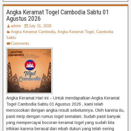
Angka Keramat Togel Cambodia Sabtu 01
Agustus 2026
admin
July 31, 2026
Angka Keramat Cambodia
,
Angka Keramat Togel
,
Cambodia
Sabtu
Comments
Angka Keramat Hari ini – Untuk mendapatkan Angka Keramat
Togel Cambodia Sabtu 01 Agustus 2026 , kami telah
mencocokan dengan angka result sebelumnya. Oleh karena itu,
pasti mirip dengan rumus togel semalam. Sudah pasti banyak
yang mempercayai bocoran keramat togel yang sudah kita
infokan karena berasal dari mbah dukun yang telah sering