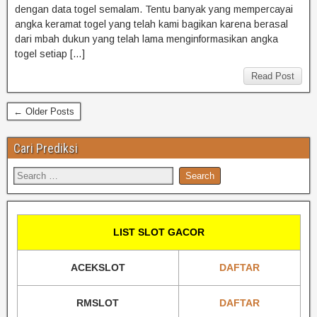
dengan data togel semalam. Tentu banyak yang mempercayai
angka keramat togel yang telah kami bagikan karena berasal
dari mbah dukun yang telah lama menginformasikan angka
togel setiap […]
Read Post
← Older Posts
Cari Prediksi
LIST SLOT GACOR
ACEKSLOT
DAFTAR
RMSLOT
DAFTAR