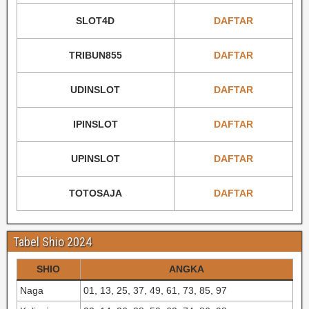
SLOT4D
DAFTAR
TRIBUN855
DAFTAR
UDINSLOT
DAFTAR
IPINSLOT
DAFTAR
UPINSLOT
DAFTAR
TOTOSAJA
DAFTAR
Tabel Shio 2024
SHIO
ANGKA
Naga
01, 13, 25, 37, 49, 61, 73, 85, 97