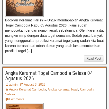
Bocoran Keramat Hari ini – Untuk mendapatkan Angka Keramat
Togel Cambodia Rabu 05 Agustus 2026 , kami sudah
mencocokan dengan nomor result sebelumnya. Oleh karena itu,
mungkin mirip dengan data togel semalam. Sudah pasti banyak
yang menggunakan prediksi keramat togel yang sudah kita buat
karena berasal dari mbah dukun yang telah lama memberikan
prediksi togel […]
Read Post
Angka Keramat Togel Cambodia Selasa 04
Agustus 2026
admin
August 3, 2026
Angka Keramat Cambodia
,
Angka Keramat Togel
,
Cambodia
Selasa
Comments