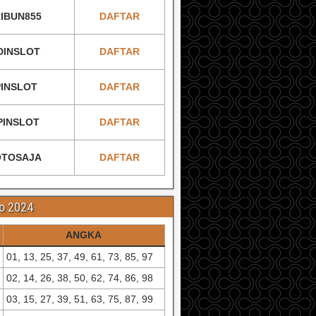
IBUN855
DAFTAR
DINSLOT
DAFTAR
PINSLOT
DAFTAR
PINSLOT
DAFTAR
OTOSAJA
DAFTAR
io 2024
ANGKA
01, 13, 25, 37, 49, 61, 73, 85, 97
02, 14, 26, 38, 50, 62, 74, 86, 98
03, 15, 27, 39, 51, 63, 75, 87, 99