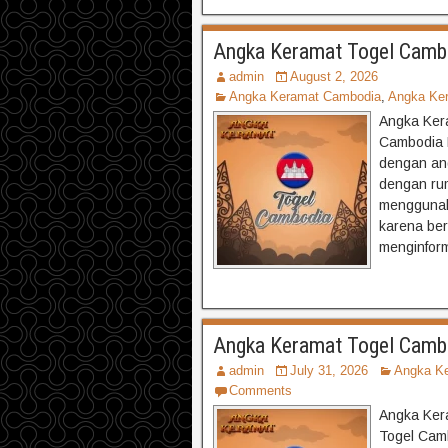
Angka Keramat Togel Camb
admin
August 2, 2026
Angka Keramat Cambodia
,
Angka Ker
Angka Kera
Cambodia 
dengan ang
dengan ru
menggunaka
karena ber
menginform
Angka Keramat Togel Camb
admin
July 31, 2026
Angka K
Comments
Angka Ker
Togel Cam