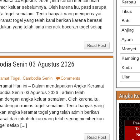
Selasa 04 Agustus 2026 , kita sudah mencocokan
Kerbau
or keluar sebelumnya. Oleh karena itu, pasti serupa
Tikus
ta togel semalam. Tentu banyak yang mempercayai
ramat togel yang telah kami berikan karena berasal
Babi
dukun yang telah lama meracik bocoran togel setiap
Anjing
Ayam
Read Post
Monyet
Kambing
odia Senin 03 Agustus 2026
Kuda
Ular
amat Togel
,
Cambodia Senin
Comments
eramat Hari ini – Dalam mendapatkan Angka Keramat
odia Senin 03 Agustus 2026 , admin telah
Angka Ke
n dengan angka keluar semalam. Oleh karena itu,
upa dengan rumus togel semalam. Tentu banyak yang
n angka keramat togel yang telah admin berikan
asal dari mbah dukun yang telah sering memberikan
gel setiap […]
Read Post