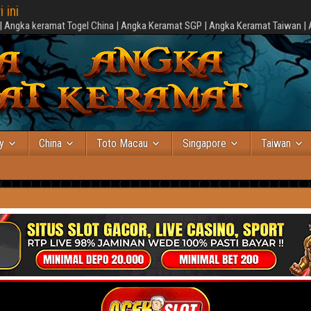
 ini
| Angka keramat Togel China | Angka Keramat SGP | Angka Keramat Taiwan |
y
China
Toto Macau
Singapore
Taiwan