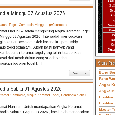
odia Minggu 02 Agustus 2026
amat Togel
,
Cambodia Minggu
Comments
mat Hari ini – Dalam menghitung Angka Keramat Togel
Minggu 02 Agustus 2026 , kita sudah mencocokan
ka keluar semalam. Oleh karena itu, pasti mirip
mus togel semalam. Sudah pasti banyak yang
n bocoran keramat togel yang telah kita berikan
asal dari mbah dukun yang sudah sering
Situs Pre
asikan bocoran togel […]
Bang Bon
Read Post
Paito Wa
Angka Ke
odia Sabtu 01 Agustus 2026
Angka Mi
eramat Cambodia
,
Angka Keramat Togel
,
Cambodia Sabtu
Prediksi
Prediksi
amat Hari ini – Untuk mendapatkan Angka Keramat
Master T
bodia Sabtu 01 Agustus 2026 , kami telah mencocokan