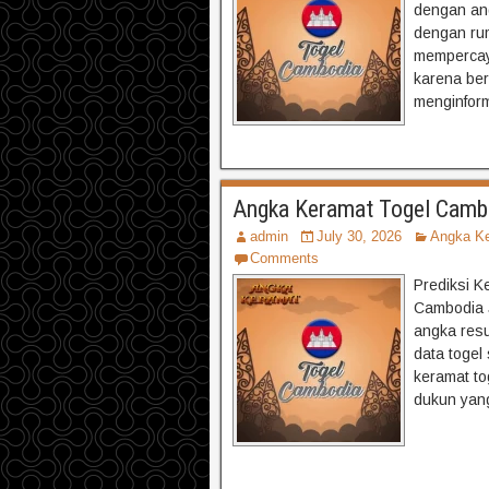
dengan ang
dengan ru
mempercaya
karena ber
menginform
Angka Keramat Togel Camb
admin
July 30, 2026
Angka K
Comments
Prediksi K
Cambodia 
angka resu
data toge
keramat to
dukun yang