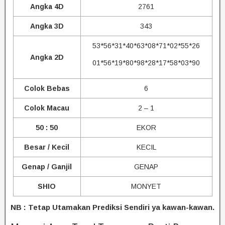
Angka 4D
2761
Angka 3D
343
53*56*31*40*63*08*71*02*55*26
Angka 2D
01*56*19*80*98*28*17*58*03*90
Colok Bebas
6
Colok Macau
2 – 1
50 : 50
EKOR
Besar / Kecil
KECIL
Genap / Ganjil
GENAP
SHIO
MONYET
NB : Tetap Utamakan Prediksi Sendiri ya kawan-kawan.