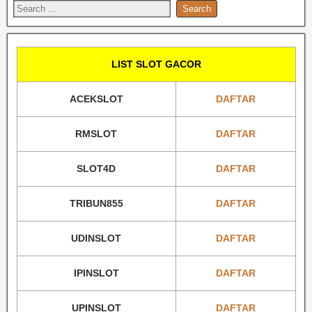
LIST SLOT GACOR
ACEKSLOT
DAFTAR
RMSLOT
DAFTAR
SLOT4D
DAFTAR
TRIBUN855
DAFTAR
UDINSLOT
DAFTAR
IPINSLOT
DAFTAR
UPINSLOT
DAFTAR