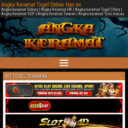
Angka Keramat Togel Online Hari ini
Angka keramat Sidney | Angka Keramat HK | Angka keramat Togel China |
Angka Keramat SGP | Angka Keramat Taiwan | Angka keramat Toto macau.
BO TOGEL TERAMAN