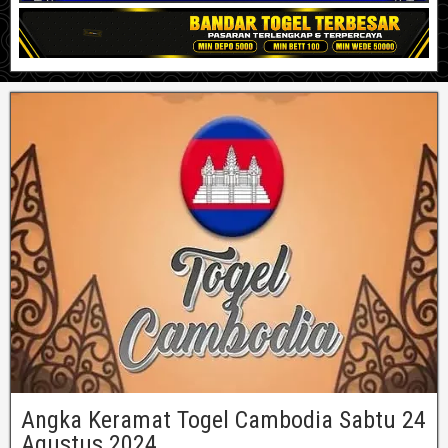
Angka Keramat Togel Cambodia Sabtu 24
Agustus 2024