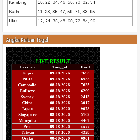
Kambing
10, 22, 34, 46, 58, 70, 82, 94
Kuda
11, 23, 35, 47, 59, 71, 83, 95
Ular
12, 24, 36, 48, 60, 72, 84, 96
Angka Keluar Togel