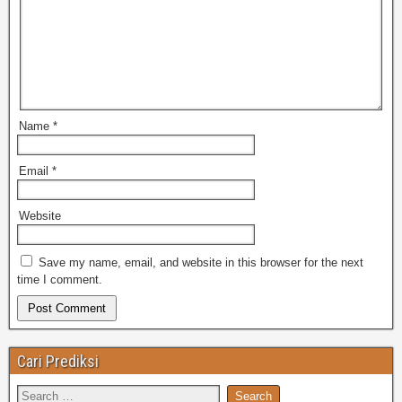
Name
*
Email
*
Website
Save my name, email, and website in this browser for the next
time I comment.
Cari Prediksi