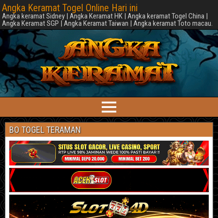
Angka Keramat Togel Online Hari ini
Angka keramat Sidney | Angka Keramat HK | Angka keramat Togel China |
Angka Keramat SGP | Angka Keramat Taiwan | Angka keramat Toto macau.
BO TOGEL TERAMAN