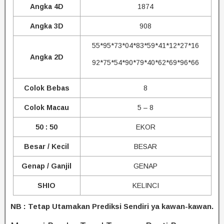
Angka 4D
1874
Angka 3D
908
55*95*73*04*83*59*41*12*27*16
Angka 2D
92*75*54*90*79*40*62*69*96*66
Colok Bebas
8
Colok Macau
5 – 8
50 : 50
EKOR
Besar / Kecil
BESAR
Genap / Ganjil
GENAP
SHIO
KELINCI
NB : Tetap Utamakan Prediksi Sendiri ya kawan-kawan.