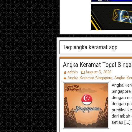
Tag:
angka keramat sgp
Angka Keramat Togel Sing
admin
August 5, 2026
Angka Keramat Singapore
,
Angka Ker
Angka Kera
Singapore
dengan nom
dengan pa
prediksi k
dari mbah 
setiap […]