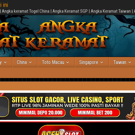
 ini
| Angka keramat Togel China | Angka Keramat SGP | Angka Keramat Taiwan |
y
China
Toto Macau
Singapore
Taiwan