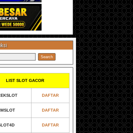
iksi
LIST SLOT GACOR
CEKSLOT
DAFTAR
RMSLOT
DAFTAR
SLOT4D
DAFTAR