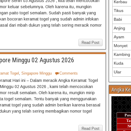
apore Senin 03 Agustus 2026 , kita telah mencocokan
Kerbau
or keluar sebelumnya. Oleh karena itu, mungkin
Tikus
gan paito togel semalam. Sudah pasti banyak yang
an bocoran keramat togel yang sudah admin infokan
Babi
asal dari mbah dukun yang telah sering meracik nomor
Anjing
Ayam
Read Post
Monyet
Kambing
apore Minggu 02 Agustus 2026
Kuda
Ular
amat Togel
,
Singapore Minggu
Comments
eramat Hari ini – Dalam meracik Angka Keramat Togel
 Minggu 02 Agustus 2026 , kami telah mencocokan
Angka Ke
or result semalam. Oleh karena itu, mungkin mirip
ta togel semalam. Tentu banyak yang menggunakan
eramat togel yang sudah admin berikan karena berasal
dukun yang telah sering membagikan nomor togel
Read Post