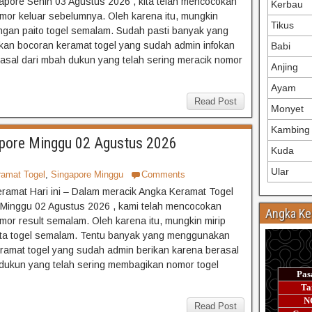
apore Senin 03 Agustus 2026 , kita telah mencocokan
Kerbau
or keluar sebelumnya. Oleh karena itu, mungkin
Tikus
gan paito togel semalam. Sudah pasti banyak yang
an bocoran keramat togel yang sudah admin infokan
Babi
asal dari mbah dukun yang telah sering meracik nomor
Anjing
Ayam
Read Post
Monyet
Kambing
apore Minggu 02 Agustus 2026
Kuda
Ular
amat Togel
,
Singapore Minggu
Comments
eramat Hari ini – Dalam meracik Angka Keramat Togel
 Minggu 02 Agustus 2026 , kami telah mencocokan
Angka Ke
or result semalam. Oleh karena itu, mungkin mirip
ta togel semalam. Tentu banyak yang menggunakan
eramat togel yang sudah admin berikan karena berasal
dukun yang telah sering membagikan nomor togel
Read Post