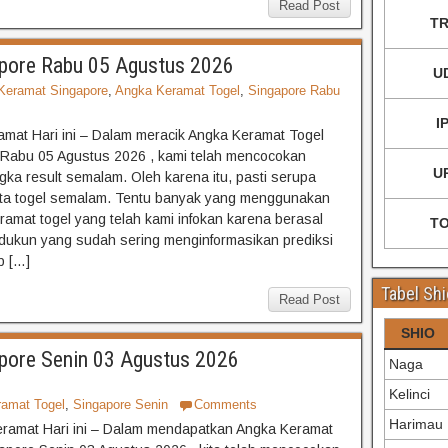
Read Post
TR
pore Rabu 05 Agustus 2026
U
Keramat Singapore
,
Angka Keramat Togel
,
Singapore Rabu
I
mat Hari ini – Dalam meracik Angka Keramat Togel
 Rabu 05 Agustus 2026 , kami telah mencocokan
U
ka result semalam. Oleh karena itu, pasti serupa
ta togel semalam. Tentu banyak yang menggunakan
eramat togel yang telah kami infokan karena berasal
T
dukun yang sudah sering menginformasikan prediksi
p […]
Tabel Sh
Read Post
SHIO
pore Senin 03 Agustus 2026
Naga
Kelinci
amat Togel
,
Singapore Senin
Comments
Harimau
eramat Hari ini – Dalam mendapatkan Angka Keramat