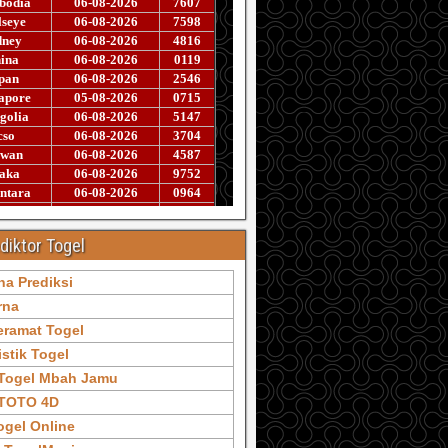
diktor Togel
a Prediksi
rna
ramat Togel
stik Togel
 Togel Mbah Jamu
 TOTO 4D
ogel Online