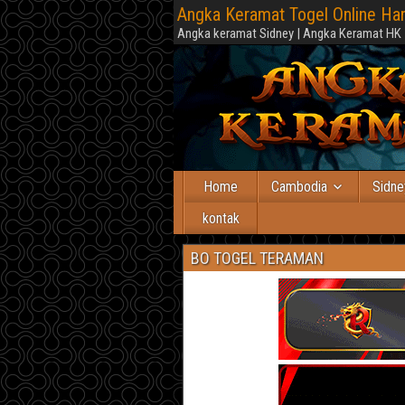
Angka Keramat Togel Online Hari
Angka keramat Sidney | Angka Keramat HK 
Home
Cambodia
Sidne
kontak
BO TOGEL TERAMAN