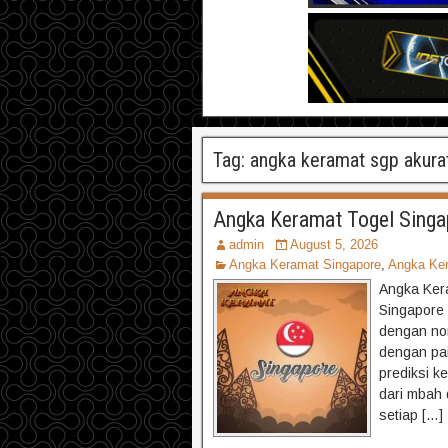
Tag:
angka keramat sgp akura
Angka Keramat Togel Sing
admin
August 5, 2026
Angka Keramat Singapore
,
Angka Ker
Angka Kera
Singapore
dengan nom
dengan pa
prediksi k
dari mbah 
setiap […]