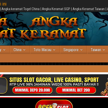
 ini
| Angka keramat Togel China | Angka Keramat SGP | Angka Keramat Taiwan |
y
China
Toto Macau
Singapore
Taiwan