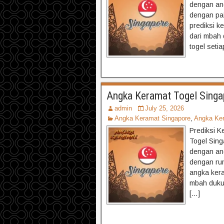
dengan ang
dengan pa
prediksi k
dari mbah
togel setia
Angka Keramat Togel Singa
admin
July 25, 2026
Angka Keramat Singapore
,
Angka Ker
Prediksi K
Togel Sing
dengan ang
dengan ru
angka kera
mbah dukun
[…]