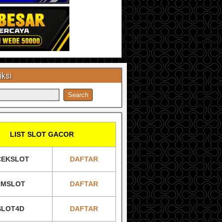
iksi
LIST SLOT GACOR
CEKSLOT
DAFTAR
RMSLOT
DAFTAR
SLOT4D
DAFTAR