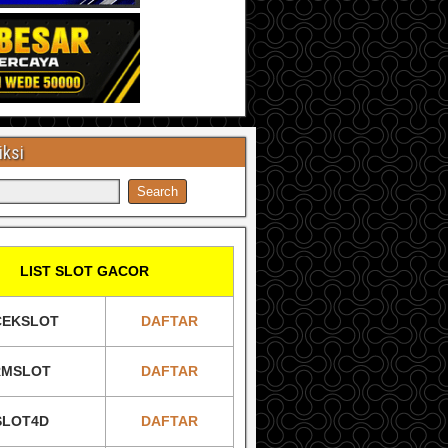
iksi
LIST SLOT GACOR
CEKSLOT
DAFTAR
RMSLOT
DAFTAR
SLOT4D
DAFTAR