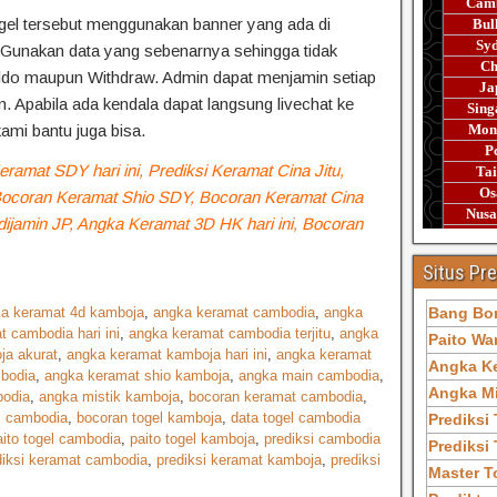
togel tersebut menggunakan banner yang ada di
 Gunakan data yang sebenarnya sehingga tidak
aldo maupun Withdraw. Admin dapat menjamin setiap
. Apabila ada kendala dapat langsung livechat ke
ami bantu juga bisa.
ramat SDY hari ini, Prediksi Keramat Cina Jitu,
Bocoran Keramat Shio SDY, Bocoran Keramat Cina
ijamin JP, Angka Keramat 3D HK hari ini, Bocoran
Situs Pre
a keramat 4d kamboja
,
angka keramat cambodia
,
angka
Bang Bon
 cambodia hari ini
,
angka keramat cambodia terjitu
,
angka
Paito Wa
ja akurat
,
angka keramat kamboja hari ini
,
angka keramat
Angka Ke
bodia
,
angka keramat shio kamboja
,
angka main cambodia
,
Angka Mi
bodia
,
angka mistik kamboja
,
bocoran keramat cambodia
,
l cambodia
,
bocoran togel kamboja
,
data togel cambodia
Prediksi
aito togel cambodia
,
paito togel kamboja
,
prediksi cambodia
Prediksi
diksi keramat cambodia
,
prediksi keramat kamboja
,
prediksi
Master T