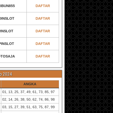
IBUN855
DAFTAR
DINSLOT
DAFTAR
PINSLOT
DAFTAR
PINSLOT
DAFTAR
OTOSAJA
DAFTAR
io 2024
ANGKA
01, 13, 25, 37, 49, 61, 73, 85, 97
02, 14, 26, 38, 50, 62, 74, 86, 98
03, 15, 27, 39, 51, 63, 75, 87, 99