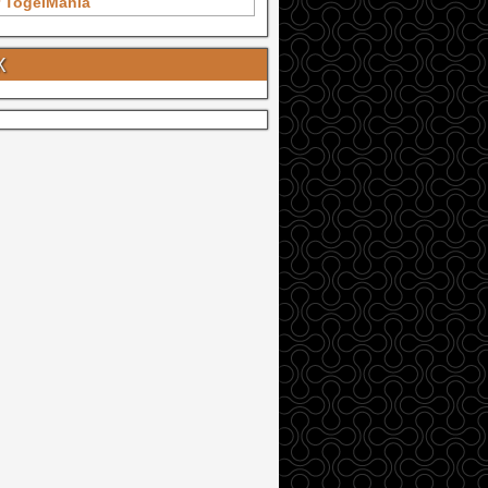
r TogelMania
K