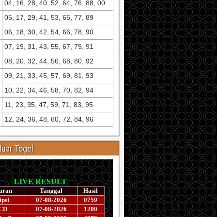
04, 16, 28, 40, 52, 64, 76, 88, 00
05, 17, 29, 41, 53, 65, 77, 89
06, 18, 30, 42, 54, 66, 78, 90
07, 19, 31, 43, 55, 67, 79, 91
08, 20, 32, 44, 56, 68, 80, 92
09, 21, 33, 45, 57, 69, 81, 93
10, 22, 34, 46, 58, 70, 82, 94
11, 23, 35, 47, 59, 71, 83, 95
12, 24, 36, 48, 60, 72, 84, 96
luar Togel