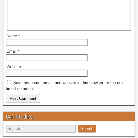
Name
*
Email
*
Website
Save my name, email, and website in this browser for the next
time I comment.
Cari Prediksi