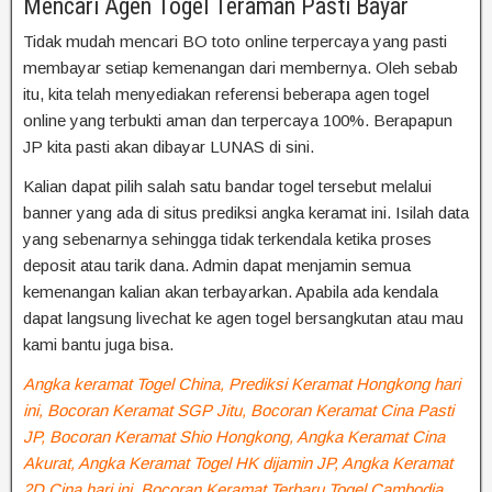
Mencari Agen Togel Teraman Pasti Bayar
Tidak mudah mencari BO toto online terpercaya yang pasti
membayar setiap kemenangan dari membernya. Oleh sebab
itu, kita telah menyediakan referensi beberapa agen togel
online yang terbukti aman dan terpercaya 100%. Berapapun
JP kita pasti akan dibayar LUNAS di sini.
Kalian dapat pilih salah satu bandar togel tersebut melalui
banner yang ada di situs prediksi angka keramat ini. Isilah data
yang sebenarnya sehingga tidak terkendala ketika proses
deposit atau tarik dana. Admin dapat menjamin semua
kemenangan kalian akan terbayarkan. Apabila ada kendala
dapat langsung livechat ke agen togel bersangkutan atau mau
kami bantu juga bisa.
Angka keramat Togel China, Prediksi Keramat Hongkong hari
ini, Bocoran Keramat SGP Jitu, Bocoran Keramat Cina Pasti
JP, Bocoran Keramat Shio Hongkong, Angka Keramat Cina
Akurat, Angka Keramat Togel HK dijamin JP, Angka Keramat
2D Cina hari ini, Bocoran Keramat Terbaru Togel Cambodia.