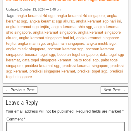
Updated: October 13, 2024 — 1:49 pm
Tags:
angka keramat 4d sgp
,
angka keramat 4d singapore
,
angka
keramat sgp
,
angka keramat sgp akurat
,
angka keramat sgp hari ini
,
angka keramat sgp terjitu
,
angka keramat shio sgp
,
angka keramat
shio singapore
,
angka keramat singapore
,
angka keramat singapore
akurat
,
angka keramat singapore hari ini
,
angka keramat singapore
terjitu
,
angka main sgp
,
angka main singapore
,
angka mistik sgp
,
angka mistik singapore
,
bocoran keramat sgp
,
bocoran keramat
singapore
,
bocoran togel sgp
,
bocoran togel singapore
,
data togel sgp
keramat
,
data togel singapore keramat
,
paito togel sgp
,
paito togel
singapore
,
prediksi keramat sgp
,
prediksi keramat singapore
,
prediksi
sgp keramat
,
prediksi singapore keramat
,
prediksi togel sgp
,
prediksi
togel singapore
← Previous Post
Next Post →
Leave a Reply
Your email address will not be published.
Required fields are marked
*
Comment
*