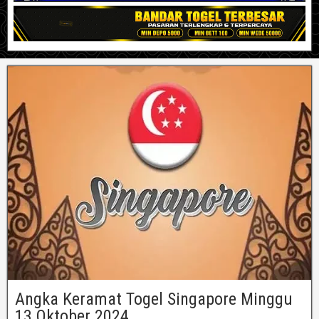
Angka Keramat Togel Singapore Minggu
13 Oktober 2024