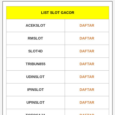
LIST SLOT GACOR
ACEKSLOT
DAFTAR
RMSLOT
DAFTAR
SLOT4D
DAFTAR
TRIBUN855
DAFTAR
UDINSLOT
DAFTAR
IPINSLOT
DAFTAR
UPINSLOT
DAFTAR