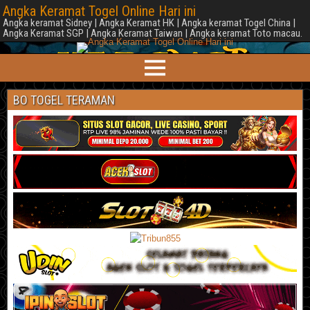
Angka Keramat Togel Online Hari ini
Angka keramat Sidney | Angka Keramat HK | Angka keramat Togel China |
Angka Keramat SGP | Angka Keramat Taiwan | Angka keramat Toto macau.
BO TOGEL TERAMAN