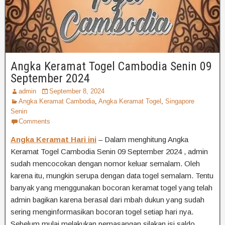
Angka Keramat Togel Cambodia Senin 09
September 2024
admin
September 8, 2024
Angka Keramat Cambodia
,
Angka Keramat Togel
,
Singapore
Senin
Comments
Angka Keramat Hari ini
– Dalam menghitung Angka
Keramat Togel Cambodia Senin 09 September 2024 , admin
sudah mencocokan dengan nomor keluar semalam. Oleh
karena itu, mungkin serupa dengan data togel semalam. Tentu
banyak yang menggunakan bocoran keramat togel yang telah
admin bagikan karena berasal dari mbah dukun yang sudah
sering menginformasikan bocoran togel setiap hari nya.
Sebelum mulai melakukan pemasangan silakan isi saldo