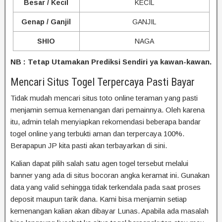
Besar / Kecil
KECIL
Genap / Ganjil
GANJIL
SHIO
NAGA
NB : Tetap Utamakan Prediksi Sendiri ya kawan-kawan.
Mencari Situs Togel Terpercaya Pasti Bayar
Tidak mudah mencari situs toto online teraman yang pasti
menjamin semua kemenangan dari pemainnya. Oleh karena
itu, admin telah menyiapkan rekomendasi beberapa bandar
togel online yang terbukti aman dan terpercaya 100%.
Berapapun JP kita pasti akan terbayarkan di sini.
Kalian dapat pilih salah satu agen togel tersebut melalui
banner yang ada di situs bocoran angka keramat ini. Gunakan
data yang valid sehingga tidak terkendala pada saat proses
deposit maupun tarik dana. Kami bisa menjamin setiap
kemenangan kalian akan dibayar Lunas. Apabila ada masalah