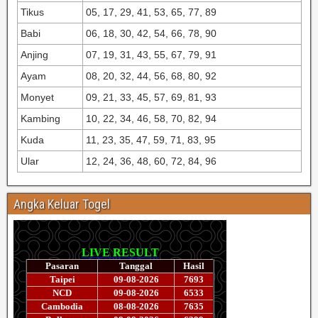
Tikus
05, 17, 29, 41, 53, 65, 77, 89
Babi
06, 18, 30, 42, 54, 66, 78, 90
Anjing
07, 19, 31, 43, 55, 67, 79, 91
Ayam
08, 20, 32, 44, 56, 68, 80, 92
Monyet
09, 21, 33, 45, 57, 69, 81, 93
Kambing
10, 22, 34, 46, 58, 70, 82, 94
Kuda
11, 23, 35, 47, 59, 71, 83, 95
Ular
12, 24, 36, 48, 60, 72, 84, 96
Angka Keluar Togel