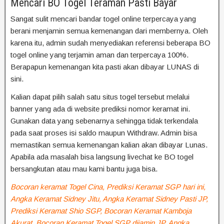
Mencari BO Togel Teraman Pasti Bayar
Sangat sulit mencari bandar togel online terpercaya yang
berani menjamin semua kemenangan dari membernya. Oleh
karena itu, admin sudah menyediakan referensi beberapa BO
togel online yang terjamin aman dan terpercaya 100%.
Berapapun kemenangan kita pasti akan dibayar LUNAS di
sini.
Kalian dapat pilih salah satu situs togel tersebut melalui
banner yang ada di website prediksi nomor keramat ini.
Gunakan data yang sebenarnya sehingga tidak terkendala
pada saat proses isi saldo maupun Withdraw. Admin bisa
memastikan semua kemenangan kalian akan dibayar Lunas.
Apabila ada masalah bisa langsung livechat ke BO togel
bersangkutan atau mau kami bantu juga bisa.
Bocoran keramat Togel Cina, Prediksi Keramat SGP hari ini,
Angka Keramat Sidney Jitu, Angka Keramat Sidney Pasti JP,
Prediksi Keramat Shio SGP, Bocoran Keramat Kamboja
Akurat, Bocoran Keramat Togel SGP dijamin JP, Angka