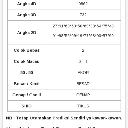
Angka 4D
0862
Angka 3D
732
27*91*68*63*50*69*33*54*75*48
Angka 2D
91*98*56*09*19*77*68*90*57*90
Colok Bebas
2
Colok Macau
6 – 1
50 : 50
EKOR
Besar / Kecil
BESAR
Genap / Ganjil
GENAP
SHIO
TIKUS
NB : Tetap Utamakan Prediksi Sendiri ya kawan-kawan.