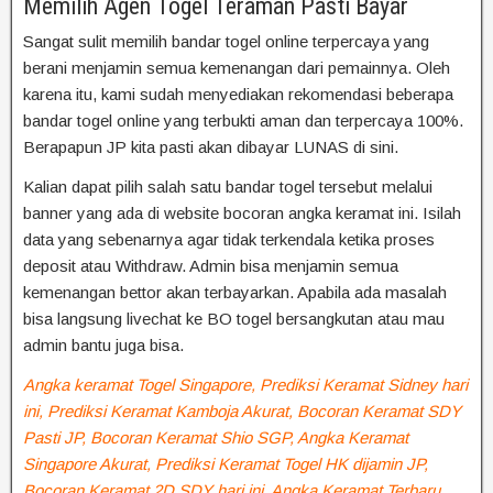
Memilih Agen Togel Teraman Pasti Bayar
Sangat sulit memilih bandar togel online terpercaya yang
berani menjamin semua kemenangan dari pemainnya. Oleh
karena itu, kami sudah menyediakan rekomendasi beberapa
bandar togel online yang terbukti aman dan terpercaya 100%.
Berapapun JP kita pasti akan dibayar LUNAS di sini.
Kalian dapat pilih salah satu bandar togel tersebut melalui
banner yang ada di website bocoran angka keramat ini. Isilah
data yang sebenarnya agar tidak terkendala ketika proses
deposit atau Withdraw. Admin bisa menjamin semua
kemenangan bettor akan terbayarkan. Apabila ada masalah
bisa langsung livechat ke BO togel bersangkutan atau mau
admin bantu juga bisa.
Angka keramat Togel Singapore, Prediksi Keramat Sidney hari
ini, Prediksi Keramat Kamboja Akurat, Bocoran Keramat SDY
Pasti JP, Bocoran Keramat Shio SGP, Angka Keramat
Singapore Akurat, Prediksi Keramat Togel HK dijamin JP,
Bocoran Keramat 2D SDY hari ini, Angka Keramat Terbaru