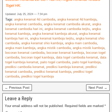
Togel HK.
Updated: July 25, 2024 — 7:34 pm
Tags:
angka keramat 4d cambodia
,
angka keramat 4d kamboja
,
angka keramat cambodia
,
angka keramat cambodia akurat
,
angka
keramat cambodia hari ini
,
angka keramat cambodia terjitu
,
angka
keramat kamboja
,
angka keramat kamboja akurat
,
angka keramat
kamboja hari ini
,
angka keramat kamboja terjitu
,
angka keramat shio
cambodia
,
angka keramat shio kamboja
,
angka main cambodia
,
angka main kamboja
,
angka mistik cambodia
,
angka mistik kamboja
,
bocoran keramat cambodia
,
bocoran keramat kamboja
,
bocoran togel
cambodia
,
bocoran togel kamboja
,
data togel cambodia keramat
,
data
togel kamboja keramat
,
paito togel cambodia
,
paito togel kamboja
,
prediksi cambodia keramat
,
prediksi kamboja keramat
,
prediksi
keramat cambodia
,
prediksi keramat kamboja
,
prediksi togel
cambodia
,
prediksi togel kamboja
← Previous Post
Next Post →
Leave a Reply
Your email address will not be published.
Required fields are marked
*