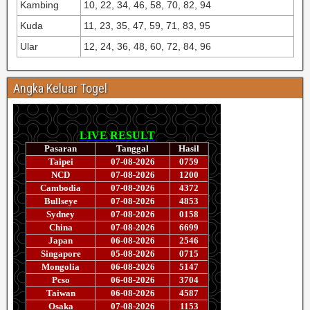
Kambing
10, 22, 34, 46, 58, 70, 82, 94
Kuda
11, 23, 35, 47, 59, 71, 83, 95
Ular
12, 24, 36, 48, 60, 72, 84, 96
Angka Keluar Togel