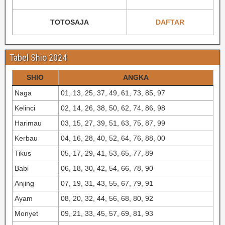
TOTOSAJA
DAFTAR
Tabel Shio 2024
SHIO
ANGKA
Naga
01, 13, 25, 37, 49, 61, 73, 85, 97
Kelinci
02, 14, 26, 38, 50, 62, 74, 86, 98
Harimau
03, 15, 27, 39, 51, 63, 75, 87, 99
Kerbau
04, 16, 28, 40, 52, 64, 76, 88, 00
Tikus
05, 17, 29, 41, 53, 65, 77, 89
Babi
06, 18, 30, 42, 54, 66, 78, 90
Anjing
07, 19, 31, 43, 55, 67, 79, 91
Ayam
08, 20, 32, 44, 56, 68, 80, 92
Monyet
09, 21, 33, 45, 57, 69, 81, 93