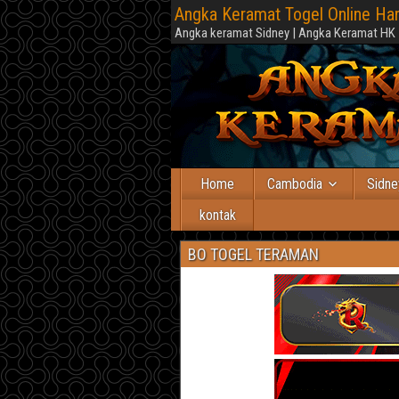
Angka Keramat Togel Online Hari
Angka keramat Sidney | Angka Keramat HK 
Home
Cambodia
Sidne
kontak
BO TOGEL TERAMAN