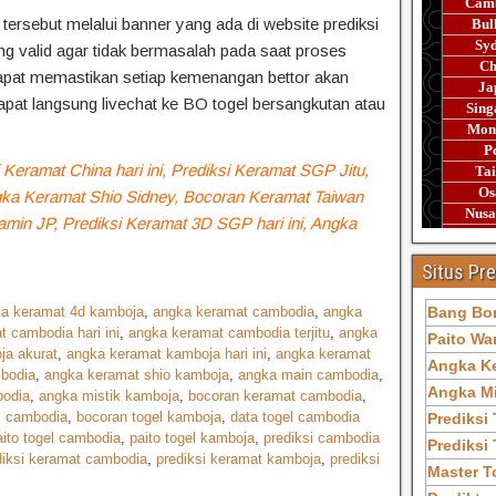
l tersebut melalui banner yang ada di website prediksi
ng valid agar tidak bermasalah pada saat proses
apat memastikan setiap kemenangan bettor akan
apat langsung livechat ke BO togel bersangkutan atau
 Keramat China hari ini, Prediksi Keramat SGP Jitu,
ngka Keramat Shio Sidney, Bocoran Keramat Taiwan
amin JP, Prediksi Keramat 3D SGP hari ini, Angka
Situs Pre
a keramat 4d kamboja
,
angka keramat cambodia
,
angka
Bang Bon
 cambodia hari ini
,
angka keramat cambodia terjitu
,
angka
Paito Wa
ja akurat
,
angka keramat kamboja hari ini
,
angka keramat
Angka Ke
bodia
,
angka keramat shio kamboja
,
angka main cambodia
,
Angka Mi
bodia
,
angka mistik kamboja
,
bocoran keramat cambodia
,
l cambodia
,
bocoran togel kamboja
,
data togel cambodia
Prediksi
aito togel cambodia
,
paito togel kamboja
,
prediksi cambodia
Prediksi
diksi keramat cambodia
,
prediksi keramat kamboja
,
prediksi
Master T