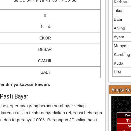
38*52*64*49*78*49*65*77*50*56
Kerbau
Tikus
0
Babi
1 – 4
Anjing
Ayam
EKOR
Monyet
BESAR
Kambing
GANJIL
Kuda
Ular
BABI
endiri ya kawan-kawan.
Angka Ke
Pasti Bayar
line terpercaya yang berani membayar setiap
rena itu, kita telah menyediakan referensi beberapa
an dan terpercaya 100%. Berapapun JP kalian pasti