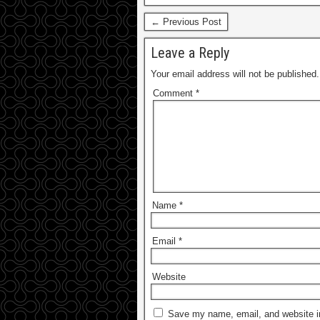
← Previous Post
Leave a Reply
Your email address will not be published.
Comment
*
Name
*
Email
*
Website
Save my name, email, and website in