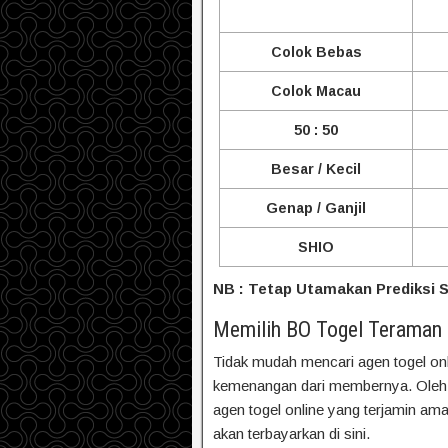
Colok Bebas
Colok Macau
50 : 50
Besar / Kecil
Genap / Ganjil
SHIO
NB : Tetap Utamakan Prediksi S
Memilih BO Togel Teraman 
Tidak mudah mencari agen togel on
kemenangan dari membernya. Oleh ka
agen togel online yang terjamin am
akan terbayarkan di sini.