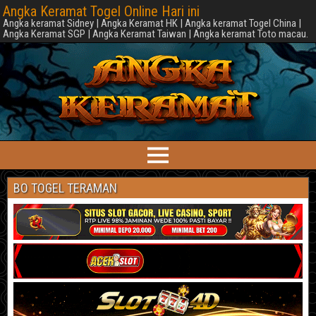
Angka Keramat Togel Online Hari ini
Angka keramat Sidney | Angka Keramat HK | Angka keramat Togel China |
Angka Keramat SGP | Angka Keramat Taiwan | Angka keramat Toto macau.
BO TOGEL TERAMAN