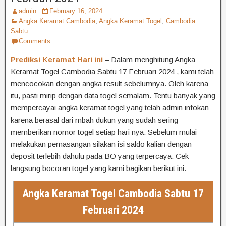
admin
February 16, 2024
Angka Keramat Cambodia
,
Angka Keramat Togel
,
Cambodia
Sabtu
Comments
Prediksi Keramat Hari ini
– Dalam menghitung Angka
Keramat Togel Cambodia Sabtu 17 Februari 2024 , kami telah
mencocokan dengan angka result sebelumnya. Oleh karena
itu, pasti mirip dengan data togel semalam. Tentu banyak yang
mempercayai angka keramat togel yang telah admin infokan
karena berasal dari mbah dukun yang sudah sering
memberikan nomor togel setiap hari nya. Sebelum mulai
melakukan pemasangan silakan isi saldo kalian dengan
deposit terlebih dahulu pada BO yang terpercaya. Cek
langsung bocoran togel yang kami bagikan berikut ini.
Angka Keramat Togel Cambodia Sabtu 17
Februari 2024