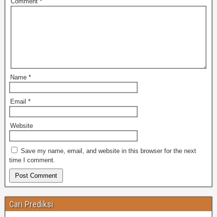
Comment
*
Name
*
Email
*
Website
Save my name, email, and website in this browser for the next
time I comment.
Cari Prediksi