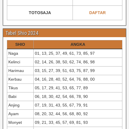
TOTOSAJA
DAFTAR
Tabel Shio 2024
SHIO
ANGKA
Naga
01, 13, 25, 37, 49, 61, 73, 85, 97
Kelinci
02, 14, 26, 38, 50, 62, 74, 86, 98
Harimau
03, 15, 27, 39, 51, 63, 75, 87, 99
Kerbau
04, 16, 28, 40, 52, 64, 76, 88, 00
Tikus
05, 17, 29, 41, 53, 65, 77, 89
Babi
06, 18, 30, 42, 54, 66, 78, 90
Anjing
07, 19, 31, 43, 55, 67, 79, 91
Ayam
08, 20, 32, 44, 56, 68, 80, 92
Monyet
09, 21, 33, 45, 57, 69, 81, 93