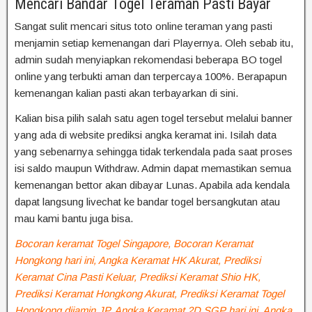
Mencari Bandar Togel Teraman Pasti Bayar
Sangat sulit mencari situs toto online teraman yang pasti
menjamin setiap kemenangan dari Playernya. Oleh sebab itu,
admin sudah menyiapkan rekomendasi beberapa BO togel
online yang terbukti aman dan terpercaya 100%. Berapapun
kemenangan kalian pasti akan terbayarkan di sini.
Kalian bisa pilih salah satu agen togel tersebut melalui banner
yang ada di website prediksi angka keramat ini. Isilah data
yang sebenarnya sehingga tidak terkendala pada saat proses
isi saldo maupun Withdraw. Admin dapat memastikan semua
kemenangan bettor akan dibayar Lunas. Apabila ada kendala
dapat langsung livechat ke bandar togel bersangkutan atau
mau kami bantu juga bisa.
Bocoran keramat Togel Singapore, Bocoran Keramat
Hongkong hari ini, Angka Keramat HK Akurat, Prediksi
Keramat Cina Pasti Keluar, Prediksi Keramat Shio HK,
Prediksi Keramat Hongkong Akurat, Prediksi Keramat Togel
Hongkong dijamin JP, Angka Keramat 2D SGP hari ini, Angka