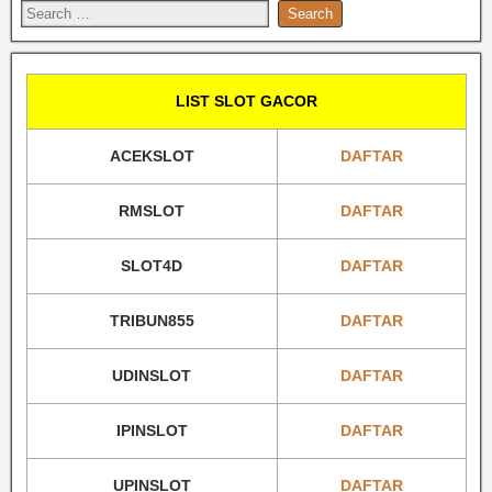
LIST SLOT GACOR
ACEKSLOT
DAFTAR
RMSLOT
DAFTAR
SLOT4D
DAFTAR
TRIBUN855
DAFTAR
UDINSLOT
DAFTAR
IPINSLOT
DAFTAR
UPINSLOT
DAFTAR