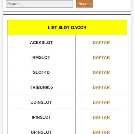
LIST SLOT GACOR
ACEKSLOT
DAFTAR
RMSLOT
DAFTAR
SLOT4D
DAFTAR
TRIBUN855
DAFTAR
UDINSLOT
DAFTAR
IPINSLOT
DAFTAR
UPINSLOT
DAFTAR