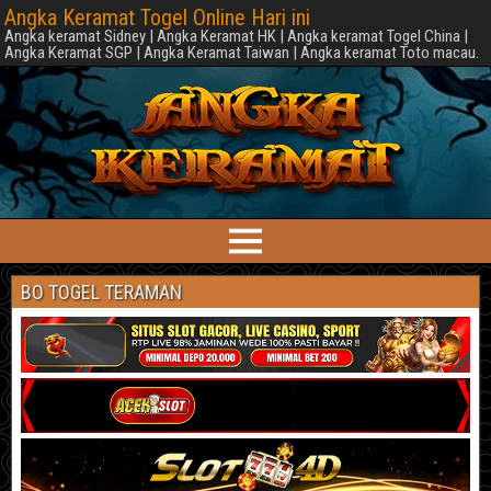
Angka Keramat Togel Online Hari ini
Angka keramat Sidney | Angka Keramat HK | Angka keramat Togel China |
Angka Keramat SGP | Angka Keramat Taiwan | Angka keramat Toto macau.
BO TOGEL TERAMAN