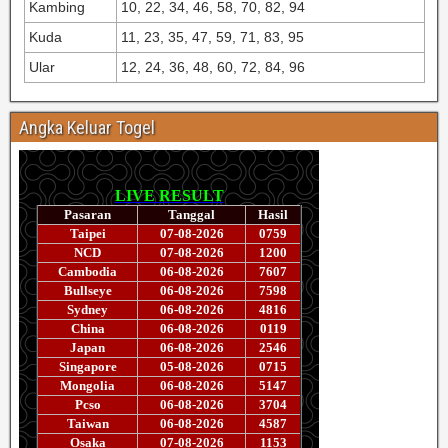
Kambing
10, 22, 34, 46, 58, 70, 82, 94
Kuda
11, 23, 35, 47, 59, 71, 83, 95
Ular
12, 24, 36, 48, 60, 72, 84, 96
Angka Keluar Togel