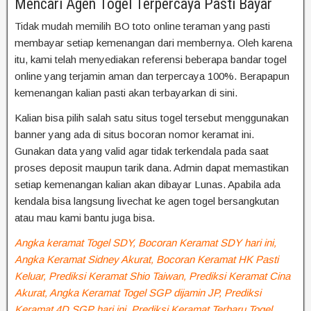
Mencari Agen Togel Terpercaya Pasti Bayar
Tidak mudah memilih BO toto online teraman yang pasti
membayar setiap kemenangan dari membernya. Oleh karena
itu, kami telah menyediakan referensi beberapa bandar togel
online yang terjamin aman dan terpercaya 100%. Berapapun
kemenangan kalian pasti akan terbayarkan di sini.
Kalian bisa pilih salah satu situs togel tersebut menggunakan
banner yang ada di situs bocoran nomor keramat ini.
Gunakan data yang valid agar tidak terkendala pada saat
proses deposit maupun tarik dana. Admin dapat memastikan
setiap kemenangan kalian akan dibayar Lunas. Apabila ada
kendala bisa langsung livechat ke agen togel bersangkutan
atau mau kami bantu juga bisa.
Angka keramat Togel SDY, Bocoran Keramat SDY hari ini,
Angka Keramat Sidney Akurat, Bocoran Keramat HK Pasti
Keluar, Prediksi Keramat Shio Taiwan, Prediksi Keramat Cina
Akurat, Angka Keramat Togel SGP dijamin JP, Prediksi
Keramat 4D SGP hari ini, Prediksi Keramat Terbaru Togel