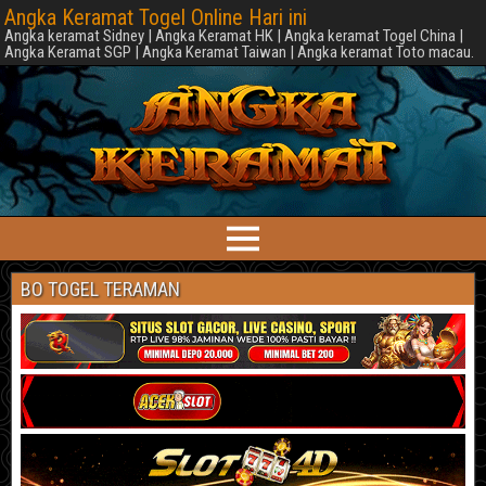
Angka Keramat Togel Online Hari ini
Angka keramat Sidney | Angka Keramat HK | Angka keramat Togel China |
Angka Keramat SGP | Angka Keramat Taiwan | Angka keramat Toto macau.
BO TOGEL TERAMAN