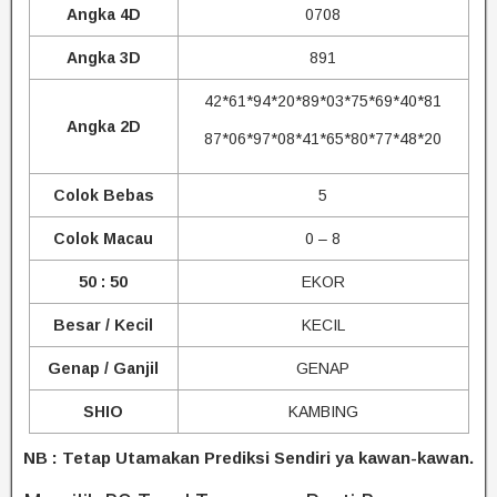
Angka 4D
0708
Angka 3D
891
42*61*94*20*89*03*75*69*40*81
Angka 2D
87*06*97*08*41*65*80*77*48*20
Colok Bebas
5
Colok Macau
0 – 8
50 : 50
EKOR
Besar / Kecil
KECIL
Genap / Ganjil
GENAP
SHIO
KAMBING
NB : Tetap Utamakan Prediksi Sendiri ya kawan-kawan.