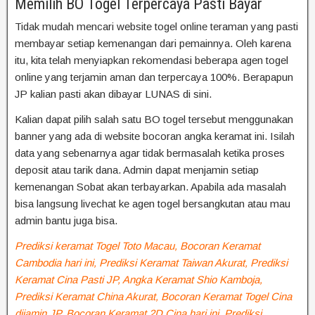
Memilih BO Togel Terpercaya Pasti Bayar
Tidak mudah mencari website togel online teraman yang pasti
membayar setiap kemenangan dari pemainnya. Oleh karena
itu, kita telah menyiapkan rekomendasi beberapa agen togel
online yang terjamin aman dan terpercaya 100%. Berapapun
JP kalian pasti akan dibayar LUNAS di sini.
Kalian dapat pilih salah satu BO togel tersebut menggunakan
banner yang ada di website bocoran angka keramat ini. Isilah
data yang sebenarnya agar tidak bermasalah ketika proses
deposit atau tarik dana. Admin dapat menjamin setiap
kemenangan Sobat akan terbayarkan. Apabila ada masalah
bisa langsung livechat ke agen togel bersangkutan atau mau
admin bantu juga bisa.
Prediksi keramat Togel Toto Macau, Bocoran Keramat
Cambodia hari ini, Prediksi Keramat Taiwan Akurat, Prediksi
Keramat Cina Pasti JP, Angka Keramat Shio Kamboja,
Prediksi Keramat China Akurat, Bocoran Keramat Togel Cina
dijamin JP, Bocoran Keramat 2D Cina hari ini, Prediksi