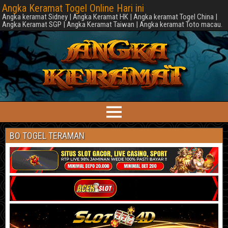
Angka Keramat Togel Online Hari ini
Angka keramat Sidney | Angka Keramat HK | Angka keramat Togel China |
Angka Keramat SGP | Angka Keramat Taiwan | Angka keramat Toto macau.
BO TOGEL TERAMAN