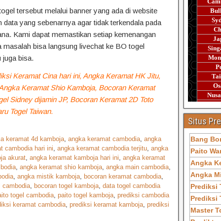
 togel tersebut melalui banner yang ada di website
n data yang sebenarnya agar tidak terkendala pada
dana. Kami dapat memastikan setiap kemenangan
a masalah bisa langsung livechat ke BO togel
juga bisa.
iksi Keramat Cina hari ini, Angka Keramat HK Jitu,
, Angka Keramat Shio Kamboja, Bocoran Keramat
el Sidney dijamin JP, Bocoran Keramat 2D Toto
ru Togel Taiwan.
Situs Pre
a keramat 4d kamboja
,
angka keramat cambodia
,
angka
Bang Bon
 cambodia hari ini
,
angka keramat cambodia terjitu
,
angka
Paito Wa
ja akurat
,
angka keramat kamboja hari ini
,
angka keramat
Angka Ke
bodia
,
angka keramat shio kamboja
,
angka main cambodia
,
Angka Mi
bodia
,
angka mistik kamboja
,
bocoran keramat cambodia
,
l cambodia
,
bocoran togel kamboja
,
data togel cambodia
Prediksi
aito togel cambodia
,
paito togel kamboja
,
prediksi cambodia
Prediksi
diksi keramat cambodia
,
prediksi keramat kamboja
,
prediksi
Master T