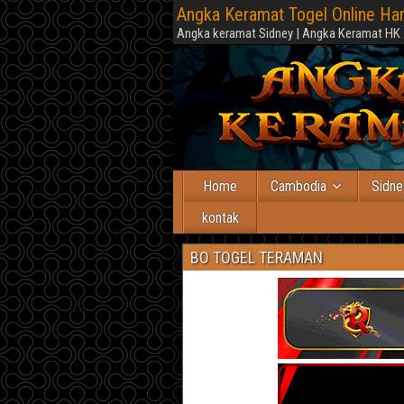
Angka Keramat Togel Online Hari
Angka keramat Sidney | Angka Keramat HK 
Home
Cambodia
Sidne
kontak
BO TOGEL TERAMAN