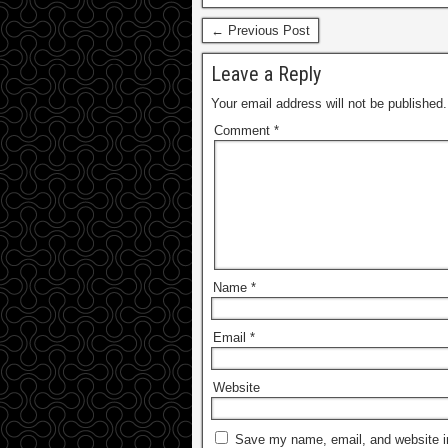
← Previous Post
Leave a Reply
Your email address will not be published.
Comment
*
Name
*
Email
*
Website
Save my name, email, and website in