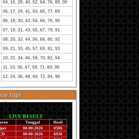
04, 16, 28, 40, 52, 64, 76, 88, 00
05, 17, 29, 41, 53, 65, 77, 89
06, 18, 30, 42, 54, 66, 78, 90
07, 19, 31, 43, 55, 67, 79, 91
08, 20, 32, 44, 56, 68, 80, 92
09, 21, 33, 45, 57, 69, 81, 93
10, 22, 34, 46, 58, 70, 82, 94
11, 23, 35, 47, 59, 71, 83, 95
12, 24, 36, 48, 60, 72, 84, 96
luar Togel