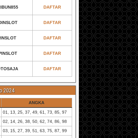
IBUN855
DAFTAR
DINSLOT
DAFTAR
PINSLOT
DAFTAR
PINSLOT
DAFTAR
OTOSAJA
DAFTAR
io 2024
ANGKA
01, 13, 25, 37, 49, 61, 73, 85, 97
02, 14, 26, 38, 50, 62, 74, 86, 98
03, 15, 27, 39, 51, 63, 75, 87, 99