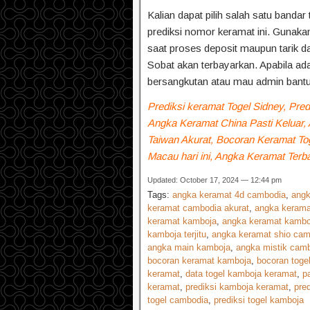
Kalian dapat pilih salah satu bandar
prediksi nomor keramat ini. Gunaka
saat proses deposit maupun tarik 
Sobat akan terbayarkan. Apabila ad
bersangkutan atau mau admin bantu 
Prediksi keramat Togel Sidney, Pred
Angka Keramat China Pasti Keluar
Taiwan Akurat, Bocoran Keramat Tog
Macau hari ini, Angka Keramat Terba
Updated: October 17, 2024 — 12:44 pm
Tags:
angka keramat 4d cambodia
,
angk
keramat cambodia akurat
,
angka keramat
keramat kamboja
,
angka keramat kambo
kamboja terjitu
,
angka keramat shio cam
angka main kamboja
,
angka mistik cam
bocoran keramat kamboja
,
bocoran toge
keramat
,
data togel kamboja keramat
,
p
keramat
,
prediksi kamboja keramat
,
pre
togel cambodia
,
prediksi togel kamboja