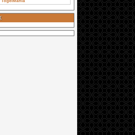
r TogelMania
K