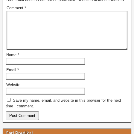
Comment
*
Name
*
Email
*
Website
Save my name, email, and website in this browser for the next
time I comment.
Cari Prediksi