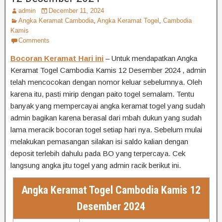
admin
December 11, 2024
Angka Keramat Cambodia
,
Angka Keramat Togel
,
Cambodia
Kamis
Comments
Bocoran Keramat Hari ini
– Untuk mendapatkan Angka
Keramat Togel Cambodia Kamis 12 Desember 2024 , admin
telah mencocokan dengan nomor keluar sebelumnya. Oleh
karena itu, pasti mirip dengan paito togel semalam. Tentu
banyak yang mempercayai angka keramat togel yang sudah
admin bagikan karena berasal dari mbah dukun yang sudah
lama meracik bocoran togel setiap hari nya. Sebelum mulai
melakukan pemasangan silakan isi saldo kalian dengan
deposit terlebih dahulu pada BO yang terpercaya. Cek
langsung angka jitu togel yang admin racik berikut ini.
Angka Keramat Togel Cambodia Kamis 12
Desember 2024