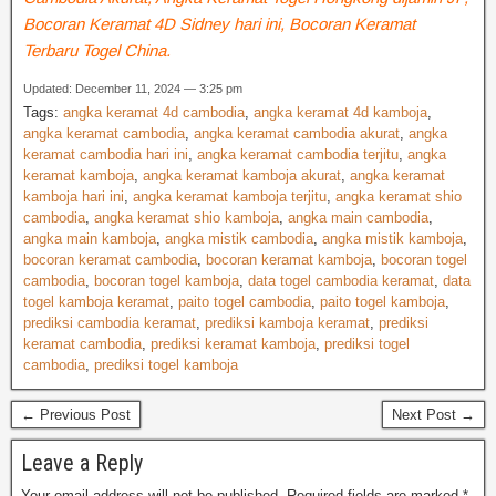
Bocoran Keramat 4D Sidney hari ini, Bocoran Keramat
Terbaru Togel China.
Updated: December 11, 2024 — 3:25 pm
Tags:
angka keramat 4d cambodia
,
angka keramat 4d kamboja
,
angka keramat cambodia
,
angka keramat cambodia akurat
,
angka
keramat cambodia hari ini
,
angka keramat cambodia terjitu
,
angka
keramat kamboja
,
angka keramat kamboja akurat
,
angka keramat
kamboja hari ini
,
angka keramat kamboja terjitu
,
angka keramat shio
cambodia
,
angka keramat shio kamboja
,
angka main cambodia
,
angka main kamboja
,
angka mistik cambodia
,
angka mistik kamboja
,
bocoran keramat cambodia
,
bocoran keramat kamboja
,
bocoran togel
cambodia
,
bocoran togel kamboja
,
data togel cambodia keramat
,
data
togel kamboja keramat
,
paito togel cambodia
,
paito togel kamboja
,
prediksi cambodia keramat
,
prediksi kamboja keramat
,
prediksi
keramat cambodia
,
prediksi keramat kamboja
,
prediksi togel
cambodia
,
prediksi togel kamboja
← Previous Post
Next Post →
Leave a Reply
Your email address will not be published.
Required fields are marked
*