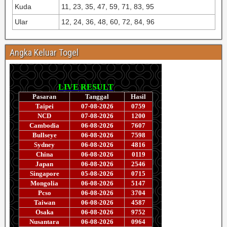
Kuda
11, 23, 35, 47, 59, 71, 83, 95
Ular
12, 24, 36, 48, 60, 72, 84, 96
Angka Keluar Togel