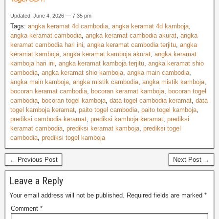
Updated: June 4, 2026 — 7:35 pm
Tags:
angka keramat 4d cambodia
,
angka keramat 4d kamboja
,
angka keramat cambodia
,
angka keramat cambodia akurat
,
angka
keramat cambodia hari ini
,
angka keramat cambodia terjitu
,
angka
keramat kamboja
,
angka keramat kamboja akurat
,
angka keramat
kamboja hari ini
,
angka keramat kamboja terjitu
,
angka keramat shio
cambodia
,
angka keramat shio kamboja
,
angka main cambodia
,
angka main kamboja
,
angka mistik cambodia
,
angka mistik kamboja
,
bocoran keramat cambodia
,
bocoran keramat kamboja
,
bocoran togel
cambodia
,
bocoran togel kamboja
,
data togel cambodia keramat
,
data
togel kamboja keramat
,
paito togel cambodia
,
paito togel kamboja
,
prediksi cambodia keramat
,
prediksi kamboja keramat
,
prediksi
keramat cambodia
,
prediksi keramat kamboja
,
prediksi togel
cambodia
,
prediksi togel kamboja
← Previous Post
Next Post →
Leave a Reply
Your email address will not be published.
Required fields are marked
*
Comment
*