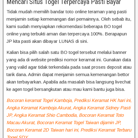
Mencari Situs Togel Terpercaya Pasti Bayar
Tidak mudah memilih bandar toto online teraman yang pasti
menjamin setiap kemenangan dari pemainnya. Oleh sebab itu,
kami sudah menyiapkan rekomendasi beberapa BO togel
online yang terbukti aman dan terpercaya 100%. Berapapun
JP kita pasti akan dibayar LUNAS di sini.
Kalian bisa pilih salah satu BO togel tersebut melalui banner
yang ada di website prediksi nomor keramat ini. Gunakan data
yang valid agar tidak terkendala pada saat proses deposit atau
tarik dana. Admin dapat menjamin semua kemenangan bettor
akan terbayarkan. Apabila ada masalah bisa langsung livechat
ke agen togel bersangkutan atau mau kami bantu juga bisa.
Bocoran keramat Togel Kamboja, Prediksi Keramat HK hari ini,
Angka Keramat Kamboja Akurat, Angka Keramat Sidney Pasti
JP, Angka Keramat Shio Cambodia, Bocoran Keramat Toto
Macau Akurat, Bocoran Keramat Togel Taiwan dijamin JP,
Bocoran Keramat 2D Taiwan hari ini, Prediksi Keramat Terbaru
Togel SDY.