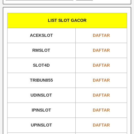
LIST SLOT GACOR
ACEKSLOT
DAFTAR
RMSLOT
DAFTAR
SLOT4D
DAFTAR
TRIBUN855
DAFTAR
UDINSLOT
DAFTAR
IPINSLOT
DAFTAR
UPINSLOT
DAFTAR