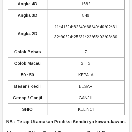
Angka 4D
1682
Angka 3D
849
11*41*24*82*40*68*40*40*02*31
Angka 2D
32*90*24*25*31*22*65*02*08*30
Colok Bebas
7
Colok Macau
3 – 3
50 : 50
KEPALA
Besar / Kecil
BESAR
Genap / Ganjil
GANJIL
SHIO
KELINCI
NB : Tetap Utamakan Prediksi Sendiri ya kawan-kawan.