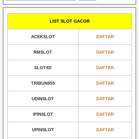
LIST SLOT GACOR
ACEKSLOT
DAFTAR
RMSLOT
DAFTAR
SLOT4D
DAFTAR
TRIBUN855
DAFTAR
UDINSLOT
DAFTAR
IPINSLOT
DAFTAR
UPINSLOT
DAFTAR