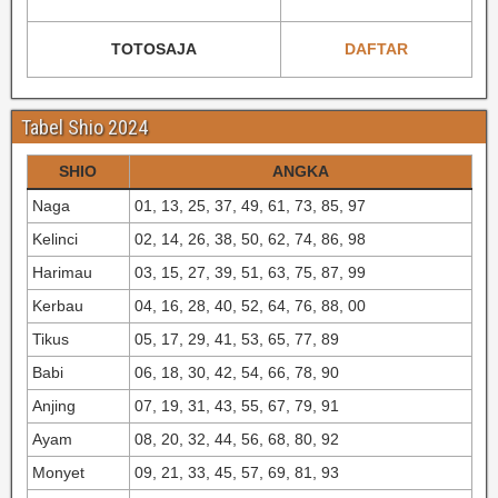
TOTOSAJA
DAFTAR
Tabel Shio 2024
SHIO
ANGKA
Naga
01, 13, 25, 37, 49, 61, 73, 85, 97
Kelinci
02, 14, 26, 38, 50, 62, 74, 86, 98
Harimau
03, 15, 27, 39, 51, 63, 75, 87, 99
Kerbau
04, 16, 28, 40, 52, 64, 76, 88, 00
Tikus
05, 17, 29, 41, 53, 65, 77, 89
Babi
06, 18, 30, 42, 54, 66, 78, 90
Anjing
07, 19, 31, 43, 55, 67, 79, 91
Ayam
08, 20, 32, 44, 56, 68, 80, 92
Monyet
09, 21, 33, 45, 57, 69, 81, 93