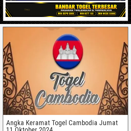
Angka Keramat Togel Cambodia Jumat
11 Oktober 2024