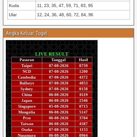
Kuda
11, 23, 35, 47, 59, 71, 83, 95
Ular
12, 24, 36, 48, 60, 72, 84, 96
Angka Keluar Togel