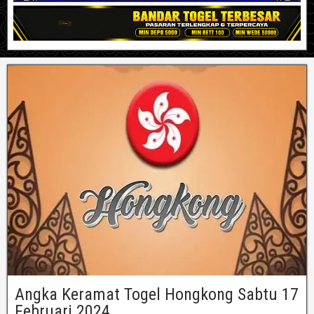
Angka Keramat Togel Hongkong Sabtu 17
Februari 2024